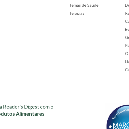
Temas de Saúde
De
Terapias
Re
Ca
E
Gu
Pl
Os
Li
Ca
a Reader's Digest com o
odutos Alimentares