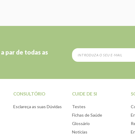
 a par de todas as
CONSULTÓRIO
CUIDE DE SI
S
Esclareça as suas Dúvidas
Testes
C
Fichas de Saúde
E
Glossário
Re
Notícias
E