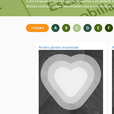
e até terapias, entre outros. Acompanhar a atualidade 
últimas notícias, todas relacionadas com a sua saúde e 
A
B
C
D
E
F
TODAS
Ácidos gordos essenciais
A