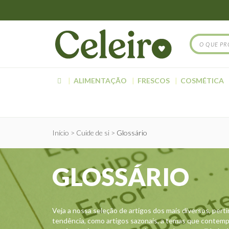
ALIMENTAÇÃO
FRESCOS
COSMÉTICA
Início
Cuide de si
Glossário
GLOSSÁRIO
Veja a nossa seleção de artigos dos mais diversos, per
tendência, como artigos sazonais, a temas que contempla