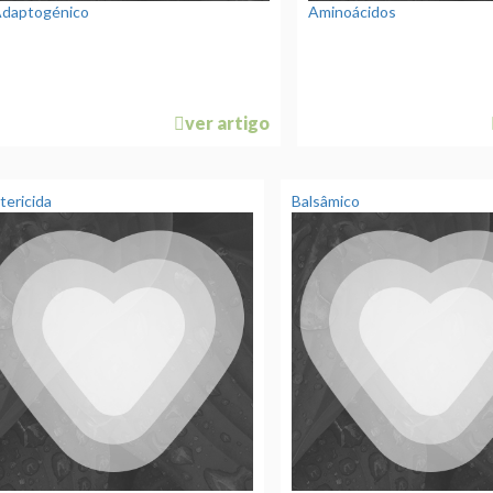
daptogénico
Aminoácidos
ver artigo
tericida
Balsâmico