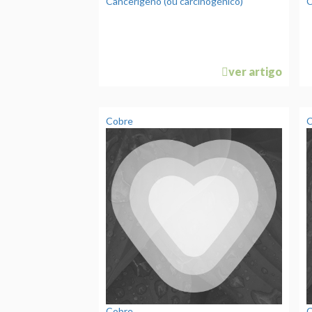
Cancerígeno (ou carcinogénico)
ver artigo
Cobre
C
Cobre
C