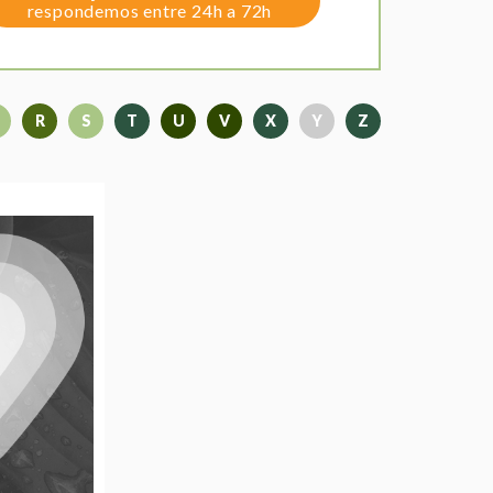
respondemos entre 24h a 72h
R
S
T
U
V
X
Y
Z