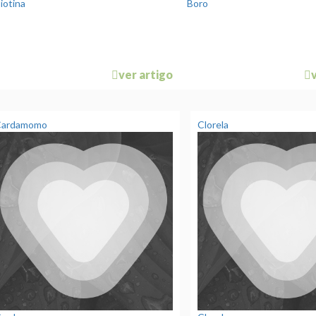
iotina
Boro
ver artigo
Cardamomo
Clorela