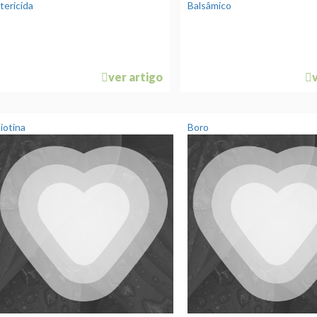
tericida
Balsâmico
ver artigo
iotina
Boro