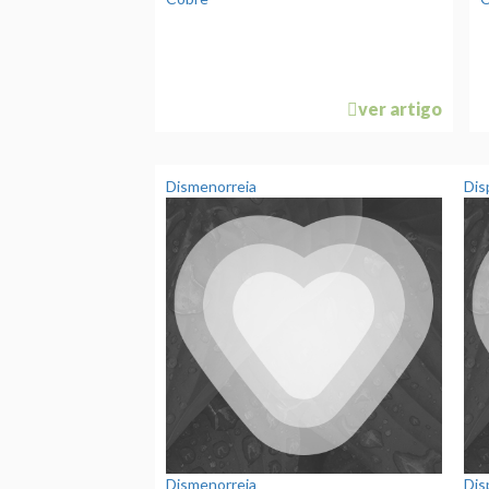
ver artigo
Dismenorreia
Dis
Dismenorreia
Dis