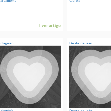
Cardamomo
Clorela
ver artigo
olagénio
Dente-de-leão
olagénio
Dente-de-leão