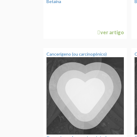
Betaína
B
ver artigo
Cancerígeno (ou carcinogénico)