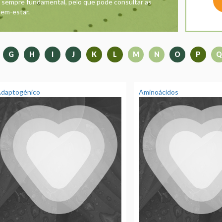
é sempre fundamental, pelo que pode consultar as
bem-estar.
G
H
I
J
K
L
M
N
O
P
Q
daptogénico
Aminoácidos