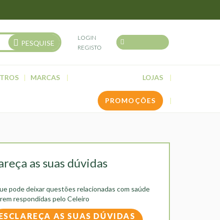
LOGIN
PESQUISE
REGISTO
TROS
MARCAS
LOJAS
PROMOÇÕES
areça as suas dúvidas
que pode deixar questões relacionadas com saúde
erem respondidas pelo Celeiro
ESCLAREÇA AS SUAS DÚVIDAS