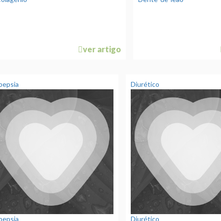
ver artigo
pepsia
Diurético
pepsia
Diurético