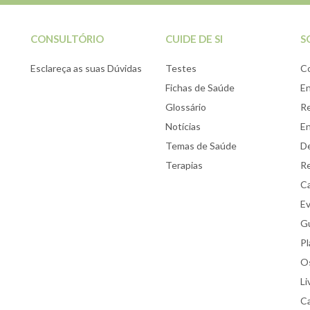
CONSULTÓRIO
CUIDE DE SI
S
Esclareça as suas Dúvidas
Testes
C
Fichas de Saúde
E
Glossário
Re
Notícias
E
Temas de Saúde
De
Terapias
Re
Ca
E
Gu
Pl
Os
Li
Ca