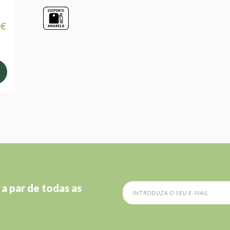
 €
 a par de todas as