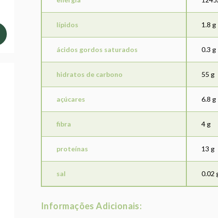
lípidos
1.8 g
ácidos gordos saturados
0.3 g
hidratos de carbono
55 g
açúcares
6.8 g
fibra
4 g
proteínas
13 g
sal
0.02 
Informações Adicionais: