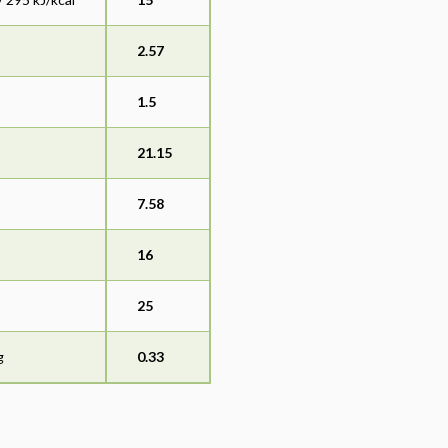
2.57
1.5
21.15
7.58
16
25
g
0.33