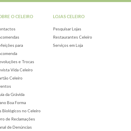
OBRE O CELEIRO
LOJAS CELEIRO
ontactos
Pesquisar Lojas
ncomendas
Restaurantes Celeiro
feições para
Serviços em Loja
ncomenda
voluções e Trocas
vista Vida Celeiro
rtão Celeiro
ventos
ia da Grávida
ano Boa Forma
 Biológicos no Celeiro
vro de Reclamações
nal de Denúncias