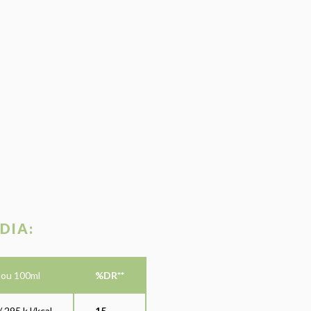
DIA:
 ou 100ml
%DR**
 295 kJ/kcal
15