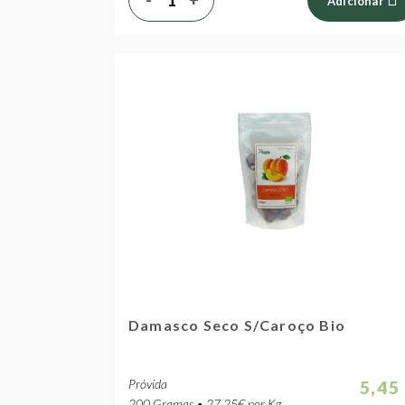
Adicionar
Damasco Seco S/Caroço Bio
Próvida
5,45
200 Gramas • 27.25€ por Kg