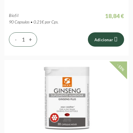
18,84 €
Biofil
90 Capsulas • 0.21€ por Cps.
-
+
Adicionar
-15%