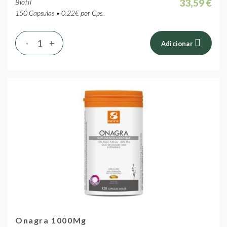
33,59 €
Biofil
150 Capsulas • 0.22€ por Cps.
-
+
Adicionar
Onagra 1000Mg