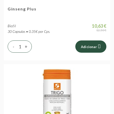
Ginseng Plus
10,63 €
Biofil
12,50 €
30 Capsulas • 0.35€ por Cps.
-
+
Adicionar