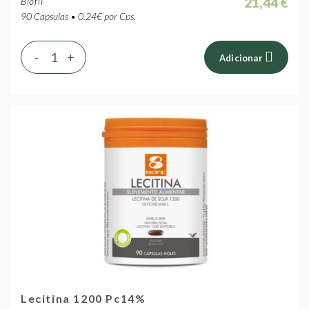
21,44 €
Biofil
90 Capsulas • 0.24€ por Cps.
-
+
Adicionar
Lecitina 1200 Pc14%