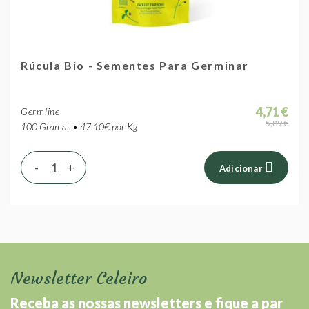
Rúcula Bio - Sementes Para Germinar
4,71 €
Germline
5,89 €
100 Gramas • 47.10€ por Kg
-
+
Adicionar
Newsletter Celeiro
Receba as nossas newsletters e fique a par