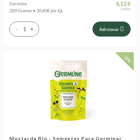
6,12 €
Germline
7,65 €
200 Gramas • 30.60€ por Kg
-
+
Adicionar
-20%
Mostarda Bio - Sementes Para Germinar