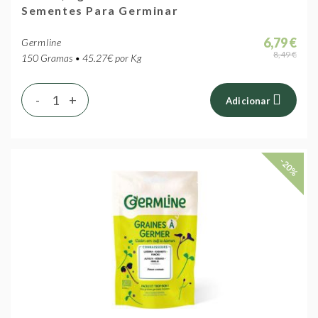
Sementes Para Germinar
6,79 €
Germline
8,49 €
150 Gramas • 45.27€ por Kg
-
+
Adicionar
-20%