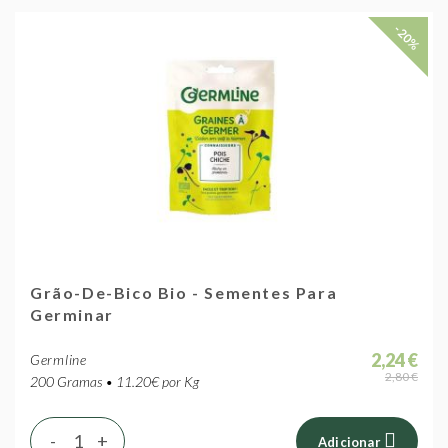
-20%
Grão-De-Bico Bio - Sementes Para
Germinar
2,24 €
Germline
2,80 €
200 Gramas • 11.20€ por Kg
-
+
Adicionar