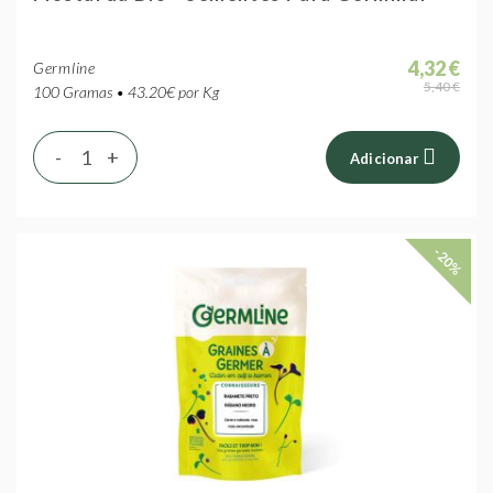
4,32 €
Germline
5,40 €
100 Gramas • 43.20€ por Kg
-
+
Adicionar
-20%