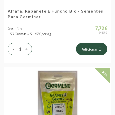
Alfafa, Rabanete E Funcho Bio - Sementes
Para Germinar
7,72 €
Germline
9,65 €
150 Gramas • 51.47€ por Kg
-
+
Adicionar
-20%