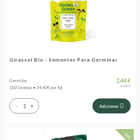
Girassol Bio - Sementes Para Germinar
2,44 €
Germline
3,05 €
100 Gramas • 24.40€ por Kg
-
+
Adicionar
-10%