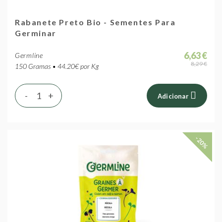
Rabanete Preto Bio - Sementes Para
Germinar
6,63 €
Germline
8,29 €
150 Gramas • 44.20€ por Kg
-
+
Adicionar
-20%