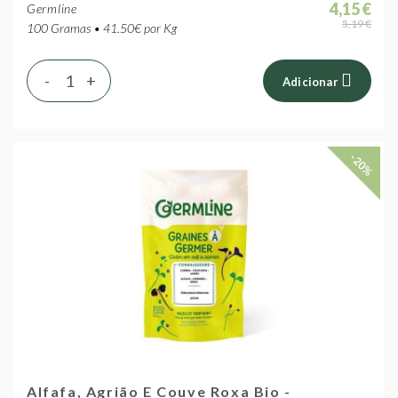
4,15 €
Germline
5,19 €
100 Gramas • 41.50€ por Kg
-
+
Adicionar
-20%
Alfafa, Agrião E Couve Roxa Bio -