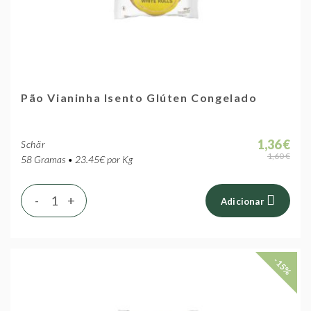
Pão Vianinha Isento Glúten Congelado
1,36 €
Schär
1,60 €
58 Gramas • 23.45€ por Kg
-
+
Adicionar
-15%