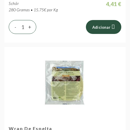
4,41 €
Schär
280 Gramas • 15.75€ por Kg
-
+
Adicionar
Wrap De Espelta