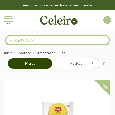
Amostras ou ofertas em todas as encomendas
MENU
Início
Produtos
Alimentação
Pão
Filtros
-15%