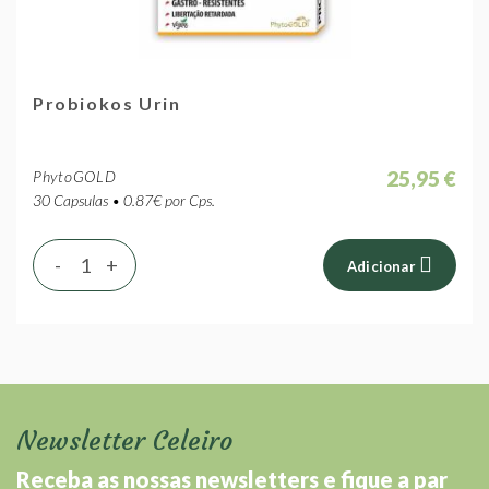
Probiokos Urin
25,95 €
PhytoGOLD
30 Capsulas • 0.87€ por Cps.
-
+
Adicionar
Newsletter Celeiro
Receba as nossas newsletters e fique a par