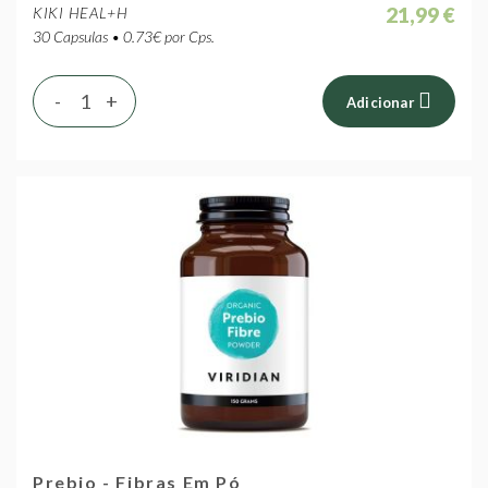
21,99 €
KIKI HEAL+H
30 Capsulas • 0.73€ por Cps.
-
+
Adicionar
Prebio - Fibras Em Pó