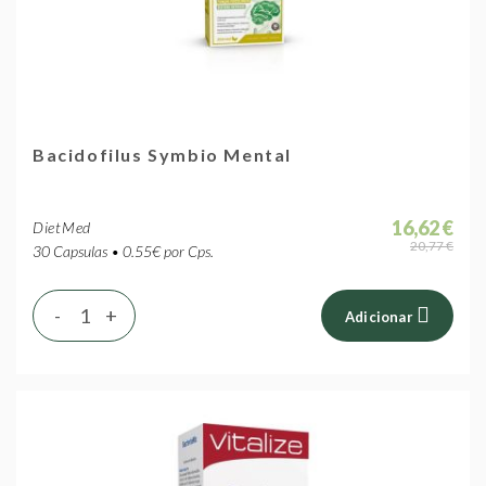
Bacidofilus Symbio Mental
16,62 €
DietMed
20,77 €
30 Capsulas • 0.55€ por Cps.
-
+
Adicionar