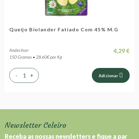
Queijo Biolander Fatiado Com 45% M.G
4,29 €
Andechser
150 Gramas • 28.60€ por Kg
-
+
Adicionar
Newsletter Celeiro
Receba as nossas newsletters e fique a par