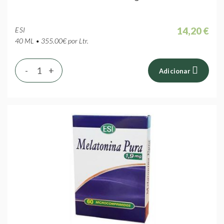
14,20 €
ESI
40 ML • 355.00€ por Ltr.
-
+
Adicionar