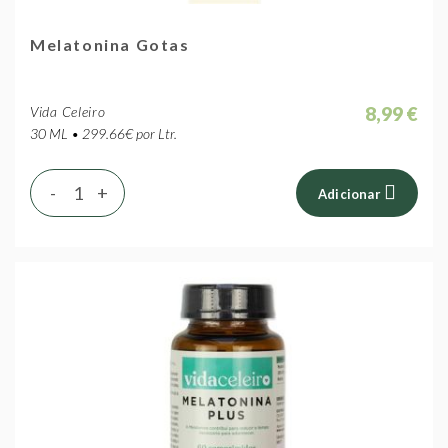
Melatonina Gotas
8,99 €
Vida Celeiro
30 ML • 299.66€ por Ltr.
-
+
Adicionar