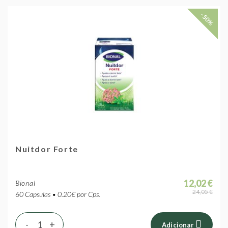
-50%
Nuitdor Forte
12,02 €
Bional
24,05 €
60 Capsulas • 0.20€ por Cps.
-
+
Adicionar