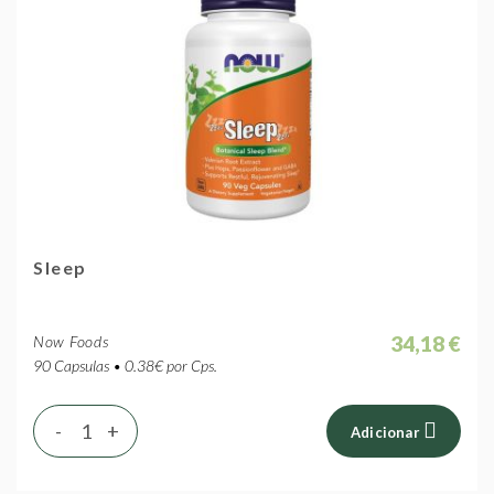
Sleep
34,18 €
Now Foods
90 Capsulas • 0.38€ por Cps.
-
+
Adicionar