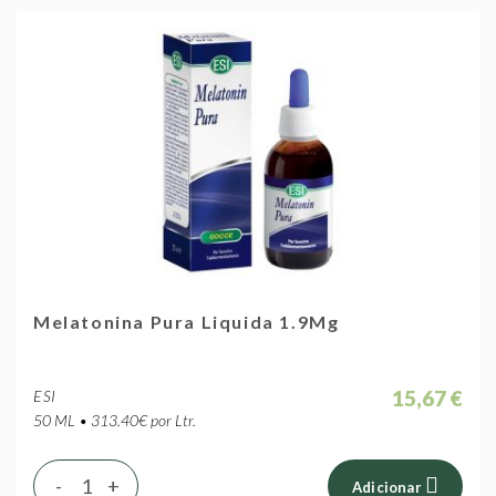
Melatonina Pura Liquida 1.9Mg
15,67 €
ESI
50 ML • 313.40€ por Ltr.
-
+
Adicionar