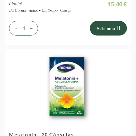
15,40 €
Eladiet
30 Comprimidos • 0.51€ por Comp.
-
+
Adicionar
Melatonin+ 30 Cápsulas