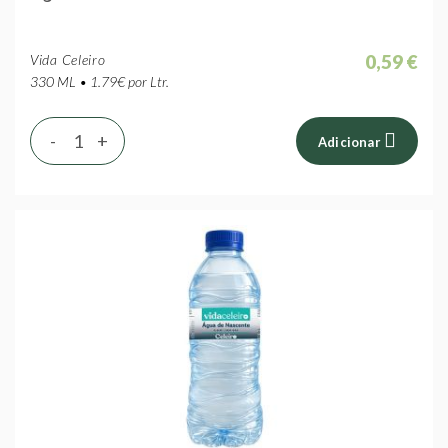
0,59 €
Vida Celeiro
330 ML • 1.79€ por Ltr.
-
+
Adicionar