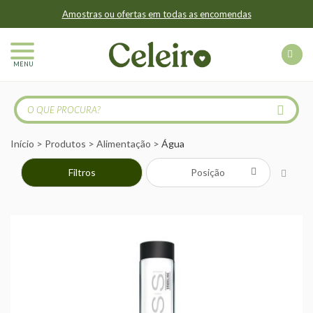
Amostras ou ofertas em todas as encomendas
MENU
Início
Produtos
Alimentação
Água
Filtros