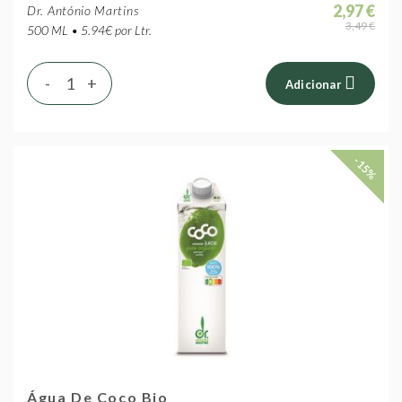
2,97 €
Dr. António Martins
3,49 €
500 ML • 5.94€ por Ltr.
-
+
Adicionar
-15%
Água De Coco Bio