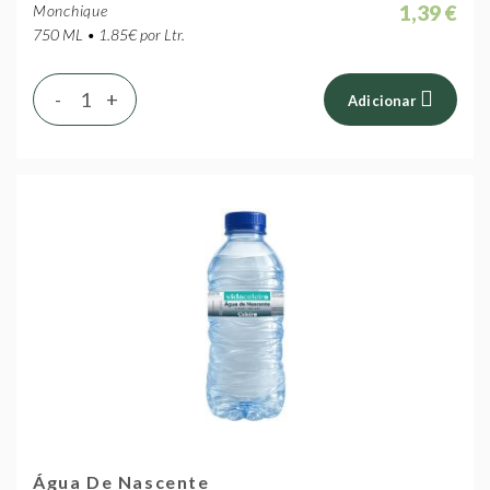
1,39 €
Monchique
750 ML • 1.85€ por Ltr.
-
+
Adicionar
Água De Nascente