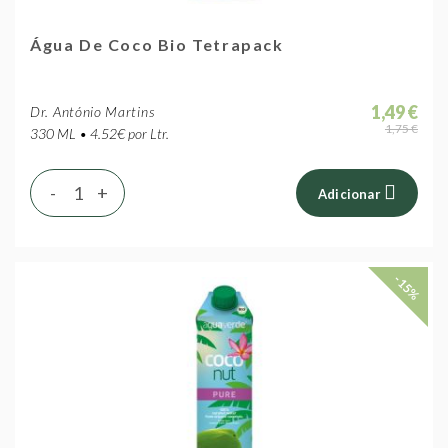
Água De Coco Bio Tetrapack
1,49 €
Dr. António Martins
1,75 €
330 ML • 4.52€ por Ltr.
-
+
Adicionar
-15%