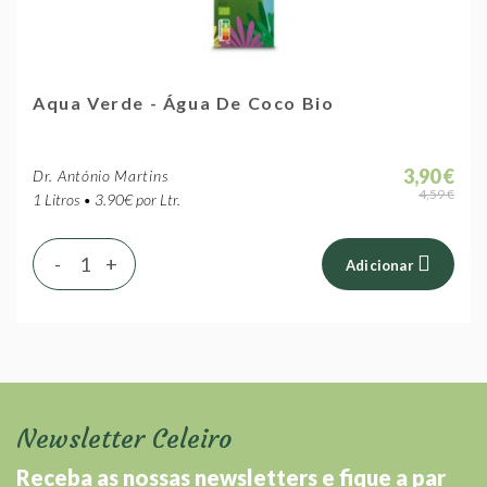
Aqua Verde - Água De Coco Bio
3,90 €
Dr. António Martins
4,59 €
1 Litros • 3.90€ por Ltr.
-
+
Adicionar
Newsletter Celeiro
Receba as nossas newsletters e fique a par