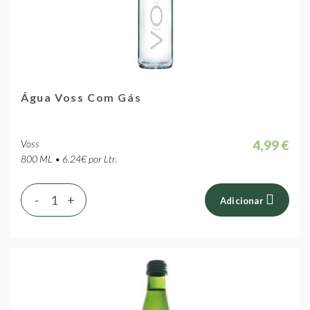
Água Voss Com Gás
4,99 €
Voss
800 ML • 6.24€ por Ltr.
-
+
Adicionar