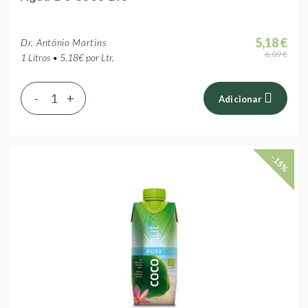
5,18 €
Dr. António Martins
6,09 €
1 Litros • 5.18€ por Ltr.
-
+
Adicionar
-15%