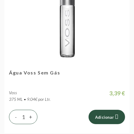
Água Voss Sem Gás
3,39 €
Voss
375 ML • 9.04€ por Ltr.
-
+
Adicionar