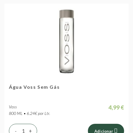
Água Voss Sem Gás
4,99 €
Voss
800 ML • 6.24€ por Ltr.
-
+
Adicionar