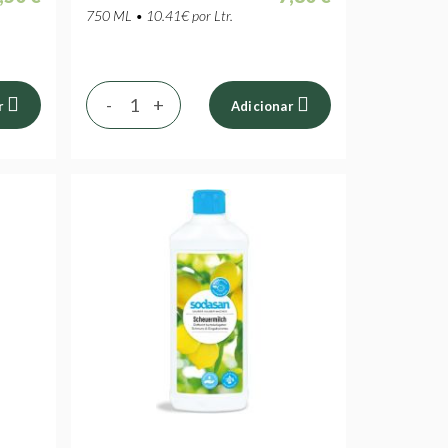
750 ML • 10.41€ por Ltr.
-
+
r
Adicionar