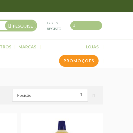
LOGIN
PESQUISE
REGISTO
TROS
MARCAS
LOJAS
PROMOÇÕES