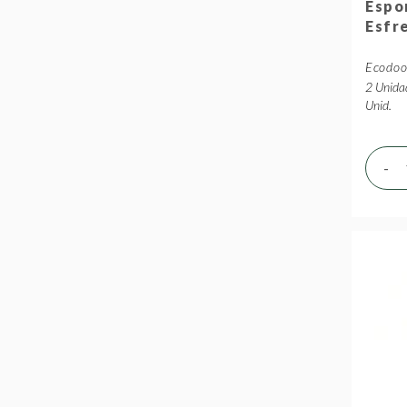
Espo
Esfr
Ecodo
2 Unida
Unid.
-