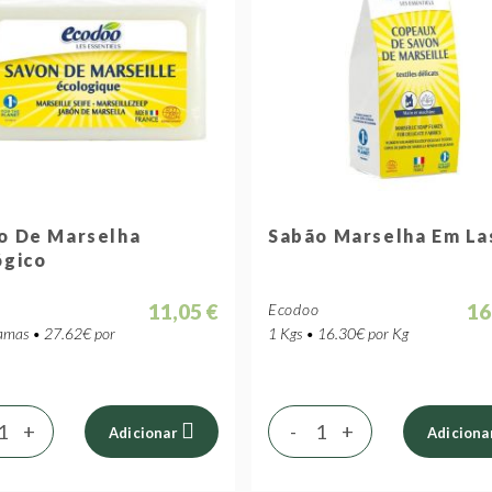
o De Marselha
Sabão Marselha Em La
ógico
11,05 €
16
o
Ecodoo
mas • 27.62€ por
1 Kgs • 16.30€ por Kg
+
-
+
Adicionar
Adiciona