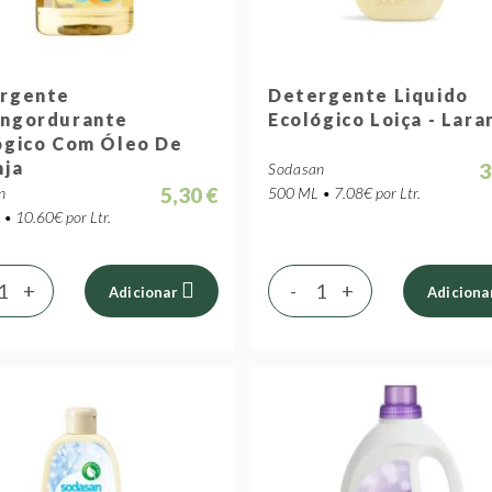
rgente
Detergente Liquido
ngordurante
Ecológico Loiça - Lara
ógico Com Óleo De
nja
3
Sodasan
5,30 €
n
500 ML • 7.08€ por Ltr.
• 10.60€ por Ltr.
+
-
+
Adicionar
Adiciona