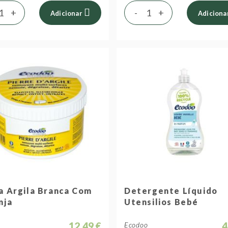
+
-
+
Adicionar
Adiciona
a Argila Branca Com
Detergente Líquido
nja
Utensilios Bebé
12,49 €
4
o
Ecodoo