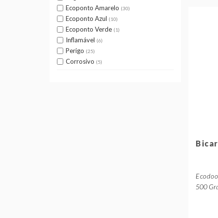
Ecoponto Amarelo
30
Ecoponto Azul
10
Ecoponto Verde
1
Inflamável
6
Perigo
25
Corrosivo
5
Bica
Ecodo
500 Gra