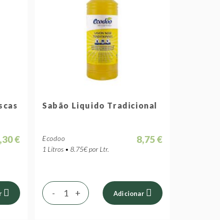
scas
Sabão Liquido Tradicional
,30 €
8,75 €
Ecodoo
1 Litros • 8.75€ por Ltr.
-
+
r
Adicionar