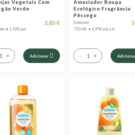
njas Vegetais Com
Amaciador Roupa
egão Verde
Ecológico Fragrância
Pêssego
3,85 €
5
o
Sodasan
des • 1.92€ por
750 ML • 6.99€ por Ltr.
+
-
+
Adicionar
Adiciona