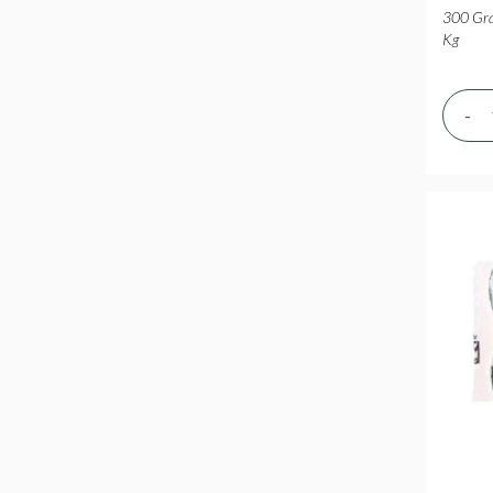
300 Gra
Kg
-