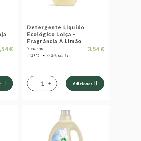
Detergente Liquido
nja
Ecológico Loiça -
Fragrância A Limão
,54 €
3,54 €
Sodasan
500 ML • 7.08€ por Ltr.
-
+
r
Adicionar