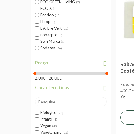
ECO GREEN LIVING
2
ECO X
8
Ecodoo
12
Flopp
5
L Arbre Vert
10
nobacpro
5
Sem Marca
1
Sodasan
36
Preço
Sabã
Ecol
2.00€ - 28.00€
Ecodo
Características
400 Gra
Kg
Biologico
24
-
Infantil
1
Vegan
40
Vegetariano
13