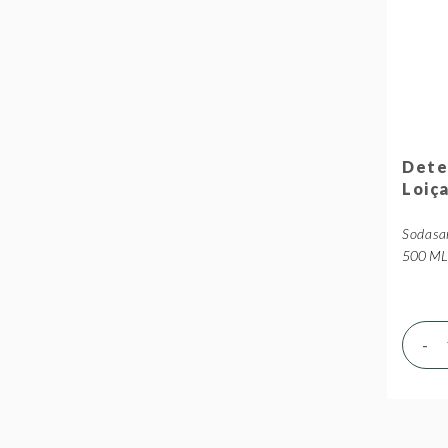
Dete
Loiç
Sodasa
500 ML 
-