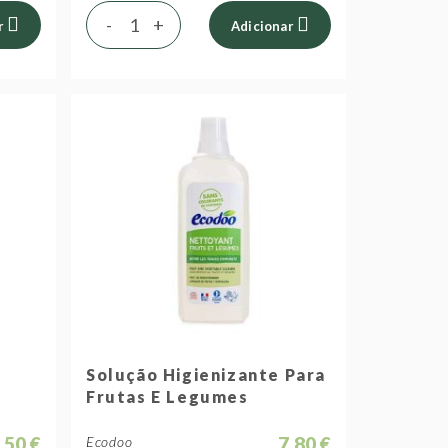
-
+
r
Adicionar
Solução Higienizante Para
Frutas E Legumes
,50 €
7,80 €
Ecodoo