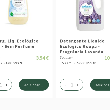
rg. Liq. Ecológico
Detergente Liquido
a - Sem Perfume
Ecologico Roupa -
Fragrância Lavanda
3,54 €
10
n
Sodasan
• 7.08€ por Ltr.
1500 ML • 6.86€ por Ltr.
+
-
+
Adicionar
Adiciona