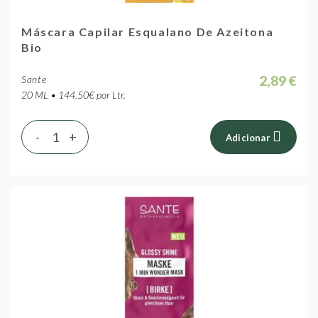
Máscara Capilar Esqualano De Azeitona
Bio
2,89 €
Sante
20 ML • 144.50€ por Ltr.
-
+
Adicionar