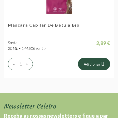
Máscara Capilar De Bétula Bio
2,89 €
Sante
20 ML • 144.50€ por Ltr.
-
+
Adicionar
Newsletter Celeiro
Receba as nossas newsletters e fique a par