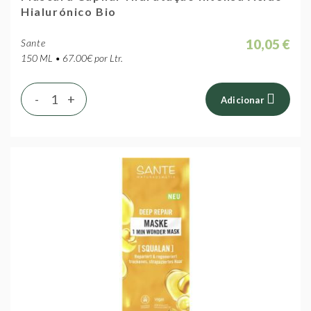
Hialurónico Bio
10,05 €
Sante
150 ML • 67.00€ por Ltr.
-
+
Adicionar