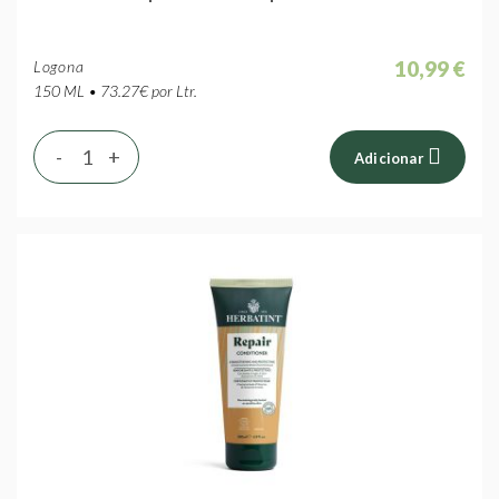
10,99 €
Logona
150 ML • 73.27€ por Ltr.
-
+
Adicionar