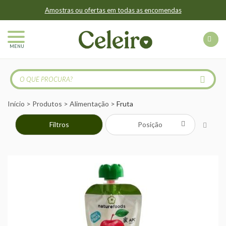
Amostras ou ofertas em todas as encomendas
MENU
Início
Produtos
Alimentação
Fruta
Filtros