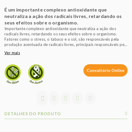
É um importante complexo antioxidante que
neutraliza a ação dos radicais livres, retardando os
seus efeitos sobre o organismo.
Importante complexo antioxidante que neutraliza a ação dos
radicais livres, retardando os seus efeitos sobre o organismo.
Fatores como o stress, o tabaco e o sol, são responsáveis pela
produção acentuada de radicais livres, principais responsáveis pela
degeneração das células.
Ver mais
A vitamina C, B6, A, E e o Selénio contribuem para o normal
funcionamento do sistema imunitário.
Consultório Online
A vitamina C e B2 contribuem para o normal metabolismo
produtor de energia.
A vitamina C contribui para a redução do cansaço e da fadiga.
A vitamina C, B2 e o Selénio contribuem para a proteção das
células contra as oxidações indesejáveis.
Tolerado por Diabéticos.
DETALHES DO PRODUTO