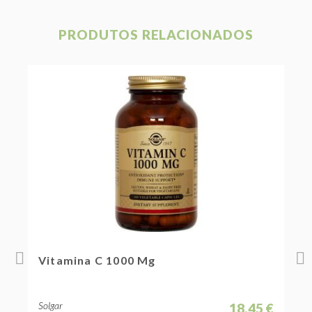
PRODUTOS RELACIONADOS
Vitamina C 1000 Mg
V
Solgar
S
 €
18,45 €