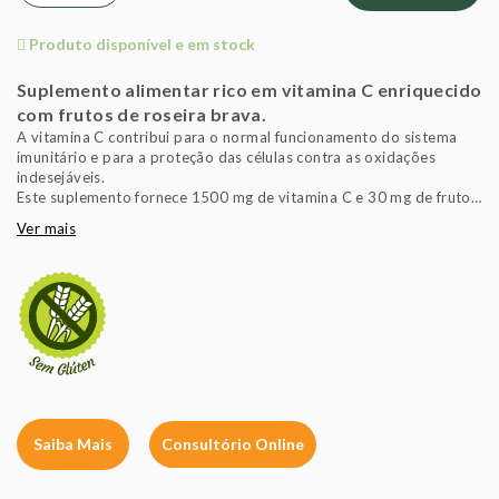
Produto disponível e em stock
Suplemento alimentar rico em vitamina C enriquecido
com frutos de roseira brava.
A vitamina C contribui para o normal funcionamento do sistema
imunitário e para a proteção das células contra as oxidações
indesejáveis.
Este suplemento fornece 1500 mg de vitamina C e 30 mg de frutos
de roseira brava por cápsula.
Ver mais
É isento de açúcar, sal, amido, levedura, trigo, soja, glúten e
produtos lácteos. Formulado sem o uso de conservantes,
aromatizantes nem corantes artificiais. Adequado para vegans.
Saiba Mais
Consultório Online