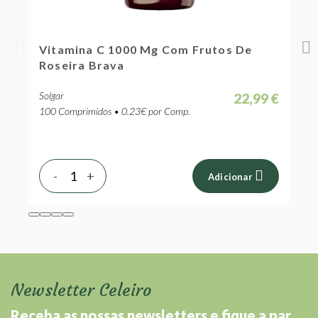
De
Vitamina C Com Sabor A Arando
Vermelho E Framboesa
Solgar
2,99 €
20,69 €
90 Comprimidos • 0.23€ por Comp.
-
+
nar
Adicionar
Newsletter Celeiro
Receba as nossas newsletters e fique a par