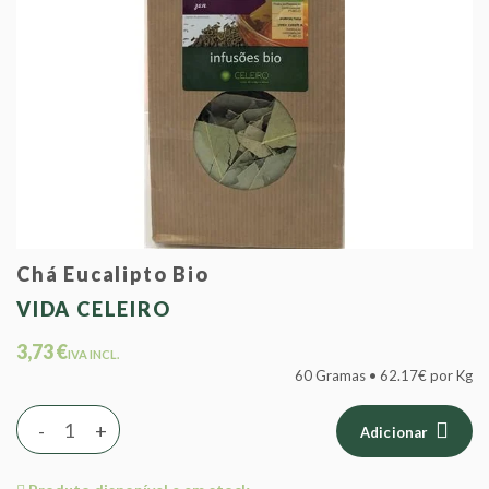
Chá Eucalipto Bio
VIDA CELEIRO
3,73 €
IVA INCL.
60 Gramas • 62.17€ por Kg
-
+
Adicionar