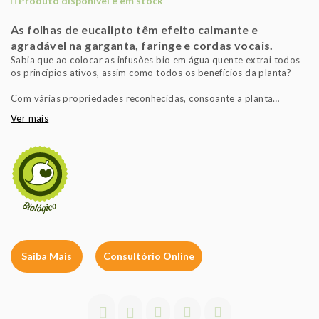
Produto disponível e em stock
As folhas de eucalipto têm efeito calmante e
agradável na garganta, faringe e cordas vocais.
Sabia que ao colocar as infusões bio em água quente extrai todos
os princípios ativos, assim como todos os benefícios da planta?
Com várias propriedades reconhecidas, consoante a planta
utilizada, as infusões de plantas podem ser inspiradoras ou, pura e
Ver mais
simplesmente, contribuir para um agradável e refrescante
momento nos dias quentes, ou um momento mais quente e
reconfortante em dias frios. Beba uma todos os dias.
Saiba Mais
Consultório Online