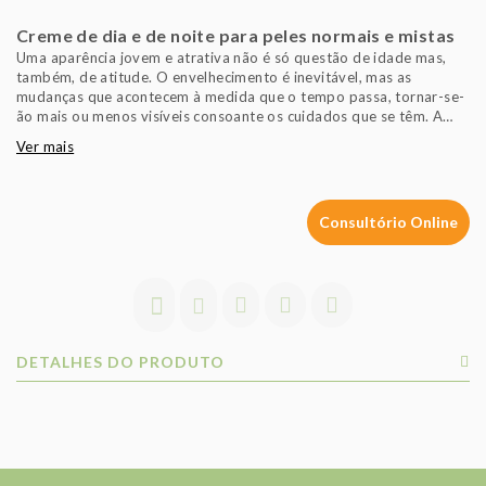
Creme de dia e de noite para peles normais e mistas
Uma aparência jovem e atrativa não é só questão de idade mas,
também, de atitude. O envelhecimento é inevitável, mas as
mudanças que acontecem à medida que o tempo passa, tornar-se-
ão mais ou menos visíveis consoante os cuidados que se têm. A
linha TIMELESS ajuda a combater os sinais do tempo.O TIMELESS
Ver mais
ANTI-AGE BALANCING CREAM é um creme anti-idade que ajuda a
atenuar os traços de expressão e as rugas, a melhorar a
elasticidade da pele e a manter o aspecto juvenil. A fórmula é
enriquecida com uma substância activa que regula o equilíbrio
Consultório Online
hidro-lipidico das peles mistas e, dá à pele uma aparência
uniforme, harmoniosa e fresca
DETALHES DO PRODUTO