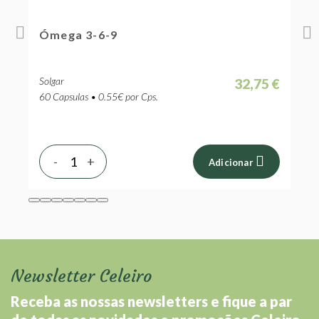
Ómega 3-6-9
C
Solgar
S
 €
32,75 €
60 Capsulas • 0.55€ por Cps.
3
-
+
Adicionar
Newsletter Celeiro
Receba as nossas newsletters e fique a par