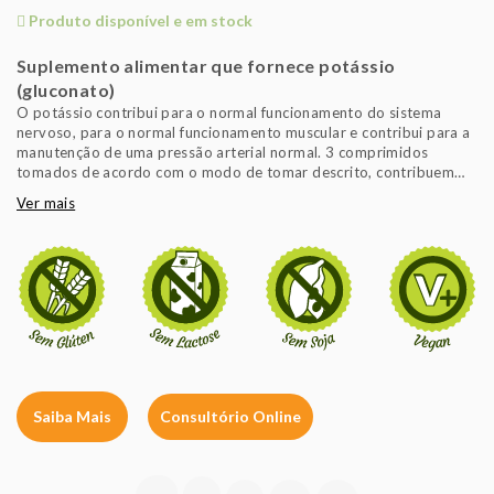
Produto disponível e em stock
Suplemento alimentar que fornece potássio
(gluconato)
O potássio contribui para o normal funcionamento do sistema
nervoso, para o normal funcionamento muscular e contribui para a
manutenção de uma pressão arterial normal. 3 comprimidos
tomados de acordo com o modo de tomar descrito, contribuem
com as quantidades significativas do valor de referência de
Ver mais
potássio para se obterem os efeitos benéficos descritos. É
importante seguir um regime alimentar variado e equilibrado e um
estilo de vida saudável.
Isento de: açúcar, sal, amido, glúten, trigo, produtos lácteos, soja,
levedura, conservantes, edulcorantes, aromas artificiais ou
corantes. Adequado a vegans.
Saiba Mais
Consultório Online