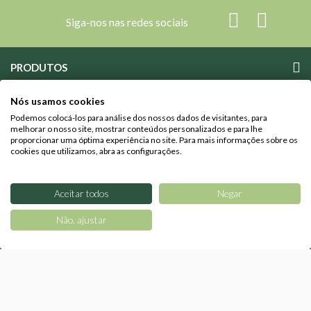
Siga-nos nas redes sociais
PRODUTOS
RECEITAS
Nós usamos cookies
Podemos colocá-los para análise dos nossos dados de visitantes, para
melhorar o nosso site, mostrar conteúdos personalizados e para lhe
CONSULTÓRIO
proporcionar uma óptima experiência no site. Para mais informações sobre os
cookies que utilizamos, abra as configurações.
CUIDE DE SI
Aceitar todos
Negar
SOBRE O CELEIRO
Não, ajustar
LOJAS CELEIRO
© 2026 CELEIRO
Uma marca registada da Dietimport S.A., com sede Rua Dr.
Costa Sacadura nº 4 1800-176 Lisboa Portugal, com o nº 502365110 de Pessoa