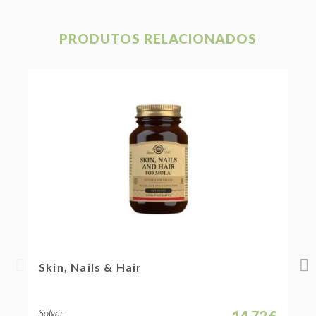
PRODUTOS RELACIONADOS
Skin, Nails & Hair
A
Solgar
S
14,72 €