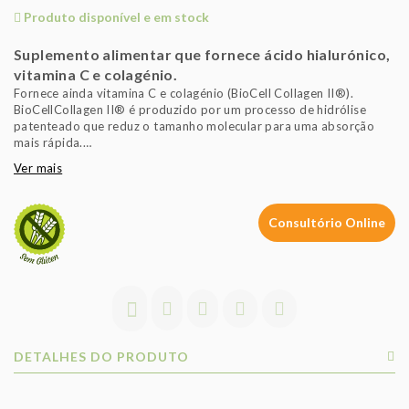
Produto disponível e em stock
Suplemento alimentar que fornece ácido hialurónico,
vitamina C e colagénio.
Fornece ainda vitamina C e colagénio (BioCell Collagen II®).
BioCellCollagen II® é produzido por um processo de hidrólise
patenteado que reduz o tamanho molecular para uma absorção
mais rápida.
Ver mais
A vitamina C contribui para a normal formação de colagénio para
funcionamento normal das cartilagens e da pele.
Consultório Online
1 comprimido tomado de acordo com o modo de tomar descrito
contribui com a quantidade significativa do valor de referência
diário de vitamina C para se obterem os efeitos benéficos
descritos.
É importante seguir um regime alimentar variado e equilibrado e
um estilo de vida saudável.
Sem açúcares. Sem glúten.
DETALHES DO PRODUTO