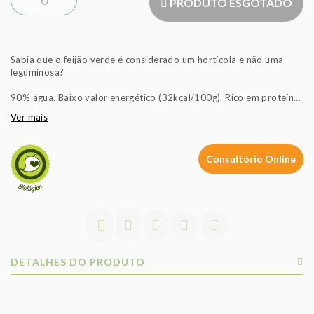
PRODUTO ESGOTADO
Sabia que o feijão verde é considerado um hortícola e não uma
leguminosa?
90% água. Baixo valor energético (32kcal/100g). Rico em proteína
e ácido fólico. Fonte de fibra e vitamina C.
Ver mais
* Portfir (Plataforma Portuguesa de Informação Alimentar), 2019
Os frutos e legumes comercializados nas lojas Celeiro são apenas
Consultório Online
biológicos.
Exigimos certificados a todos os fornecedores e realizamos
análises por entidades independentes. Trabalhamos com parceiros
sobretudo portugueses numa relação de proximidade e confiança
DETALHES DO PRODUTO