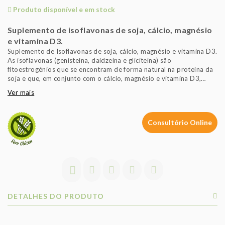
Produto disponível e em stock
Suplemento de isoflavonas de soja, cálcio, magnésio
e vitamina D3.
Suplemento de Isoflavonas de soja, cálcio, magnésio e vitamina D3.
As isoflavonas (genisteína, daidzeína e gliciteína) são
fitoestrogénios que se encontram de forma natural na proteína da
soja e que, em conjunto com o cálcio, magnésio e vitamina D3,
constituem uma alternativa natural para o bem estar da mulher no
Ver mais
período que antecede e durante a menopausa.
O cálcio, o magnésio e a vitamina D3 contribuem para a
manutenção de ossos normais. A Vitamina D3 contribui para a
Consultório Online
normal absorção do cálcio.
DETALHES DO PRODUTO