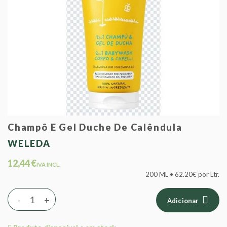
Champô E Gel Duche De Calêndula
WELEDA
12,44 €
IVA INCL.
200 ML • 62.20€ por Ltr.
-
+
Adicionar