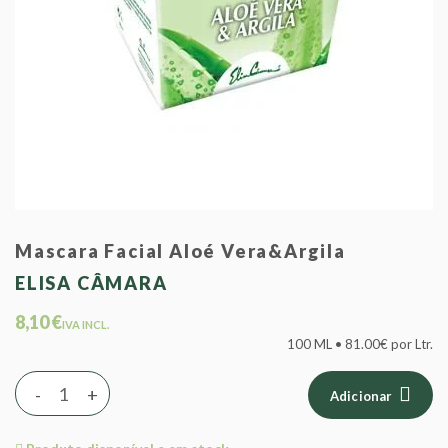
Mascara Facial Aloé Vera&Argila
ELISA CÂMARA
8,10 €
IVA INCL.
100 ML • 81.00€ por Ltr.
-
+
Adicionar