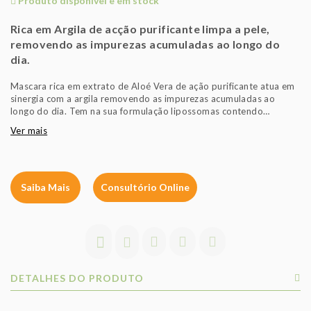
Produto disponível e em stock
Rica em Argila de acção purificante limpa a pele,
removendo as impurezas acumuladas ao longo do
dia.
Mascara rica em extrato de Aloé Vera de ação purificante atua em
sinergia com a argila removendo as impurezas acumuladas ao
longo do dia. Tem na sua formulação lipossomas contendo
vitamina A e esferas com vitamina E de propriedades revitalizantes
Ver mais
e suavizantes.
Saiba Mais
Consultório Online
DETALHES DO PRODUTO