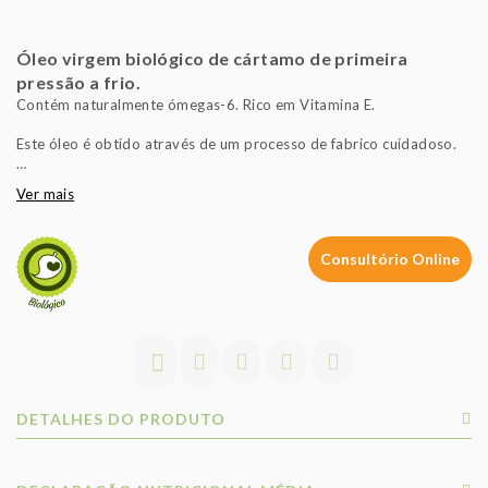
Óleo virgem biológico de cártamo de primeira
pressão a frio.
Contém naturalmente ómegas-6. Rico em Vitamina E.
Este óleo é obtido através de um processo de fabrico cuidadoso.
É de destacar o método de primeira pressão a frio e filtragem
Ver mais
através de papel, desta forma salvaguarda-se toda a riqueza e
equilíbrio em ácidos gordos mono e polinsaturados dos nossos
óleos, garantindo pouca acidez natural, uma bela cor e gosto
Consultório Online
agradável.
DETALHES DO PRODUTO