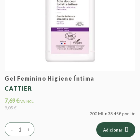
Gel Feminino Higiene Íntima
CATTIER
7,69 €
IVA INCL.
9,05 €
200 ML • 38.45€ por Ltr.
-
+
Adicionar