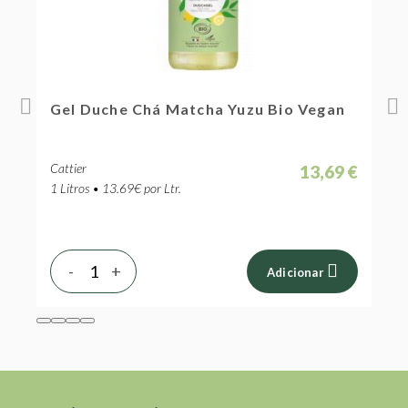
Gel Duche Chá Matcha Yuzu Bio Vegan
G
Cattier
C
 €
13,69 €
1 Litros • 13.69€ por Ltr.
1
-
+
Adicionar