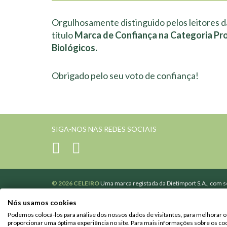
Orgulhosamente distinguido pelos leitores d
título
Marca de Confiança na Categoria Pr
Biológicos.
Obrigado pelo seu voto de confiança!
SIGA-NOS NAS REDES SOCIAIS
© 2026 CELEIRO
Uma marca registada da Dietimport S.A., com se
502365110 de Pessoa coletiva e de matrícula na Conservatória d
Poderá contactar-nos através do nosso
formulário
.
Nós usamos cookies
Promoções válidas de 10 de julho a 1 de setembro.
Podemos colocá-los para análise dos nossos dados de visitantes, para melhorar o
Os preços dos produtos apresentados em celeiro.pt podem ser dif
proporcionar uma óptima experiência no site. Para mais informações sobre os coo
promoções diferentes ou exclusivas online.