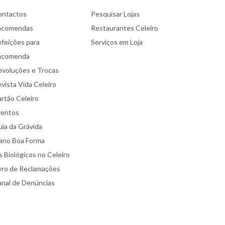
ontactos
Pesquisar Lojas
ncomendas
Restaurantes Celeiro
feições para
Serviços em Loja
ncomenda
voluções e Trocas
vista Vida Celeiro
rtão Celeiro
ventos
ia da Grávida
ano Boa Forma
 Biológicos no Celeiro
vro de Reclamações
nal de Denúncias