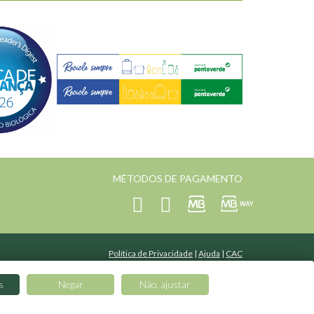
MÉTODOS DE PAGAMENTO
Política de Privacidade
|
Ajuda
|
CAC
Desenvolvido por
curiosidade.pt
| Mantido por
Toogas
s
Negar
Não, ajustar