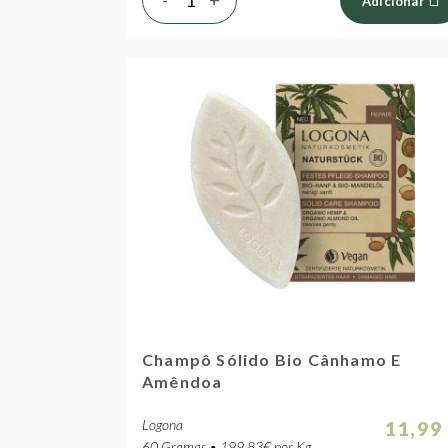
Adicionar
Champô Sólido Bio Cânhamo E
Amêndoa
Logona
11,99
60 Gramas • 199.83€ por Kg