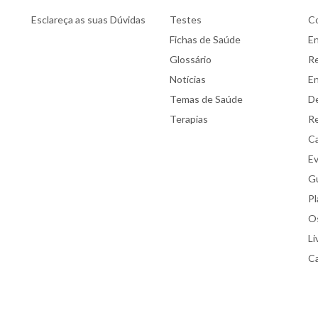
Esclareça as suas Dúvidas
Testes
C
Fichas de Saúde
E
Glossário
Re
Notícias
E
Temas de Saúde
De
Terapias
Re
Ca
E
Gu
Pl
Os
Li
Ca