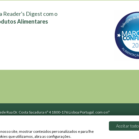
a Reader's Digest com o
odutos Alimentares
de Rua Dr. Costa Sacadura nº 4 1800-176 Lisboa Portugal, com o nº
o Registo Comercial de Lisboa.
Aceitar todo
 nosso site, mostrar conteúdos personalizados e para lhe
erentes dos preços válidos nas lojas físicas, por poderem apresentar
kies que utilizamos, abra as configurações.