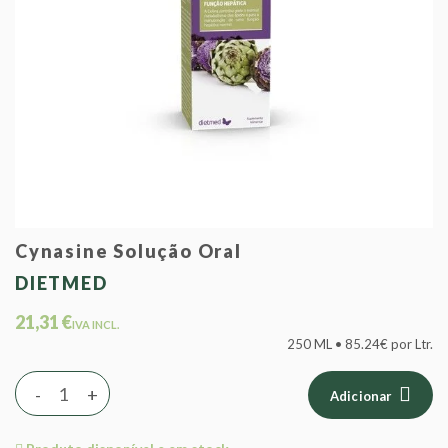
Cynasine Solução Oral
DIETMED
21,31 €
IVA INCL.
250 ML • 85.24€ por Ltr.
-
+
Adicionar