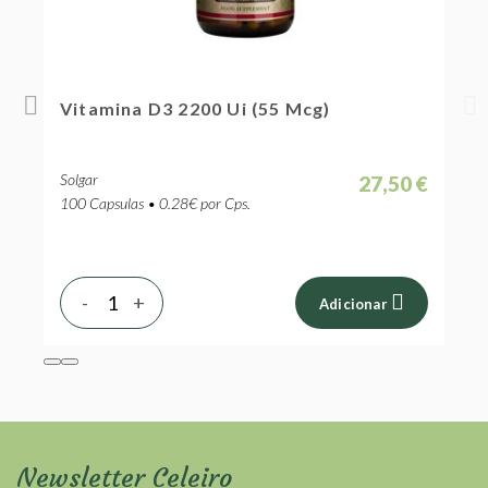
Vitamina D3 2200 Ui (55 Mcg)
Solgar
 €
27,50 €
100 Capsulas • 0.28€ por Cps.
-
+
Adicionar
Newsletter Celeiro