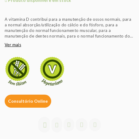
Produto disponível e em stock
A vitamina D contribui para a manutenção de ossos normais, para
a normal absorção/utilização do cálcio e do fósforo, para a
manutenção do normal funcionamento muscular, para a
manutenção de dentes normais, para o normal funcionamento do
sistema imunitário.
Ver mais
1 cápsula, de acordo com o modo de tomar, fornece a quantidade
significativa do valor de referência diário de vitamina D para se
obterem os efeitos benéficos descritos.
É importante seguir um regime alimentar variado, equilibrado e um
estilo de vida saudável.
Sem açúcares
Consultório Online