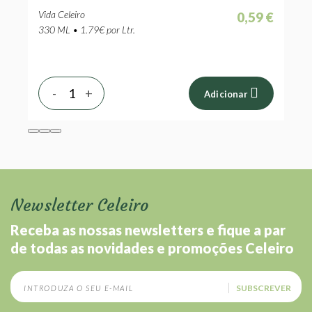
Vida Celeiro
V
 €
0,59 €
330 ML • 1.79€ por Ltr.
5
-
+
Adicionar
Newsletter Celeiro
Receba as nossas newsletters e fique a par
de todas as novidades e promoções Celeiro
SUBSCREVER