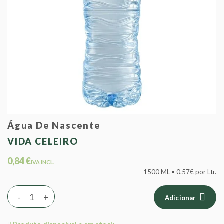
Água De Nascente
VIDA CELEIRO
0,84 €
IVA INCL.
1500 ML • 0.57€ por Ltr.
-
+
Adicionar