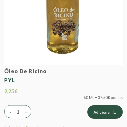
Óleo De Rícino
PYL
2,25 €
60 ML • 37.50€ por Ltr.
-
+
Adicionar