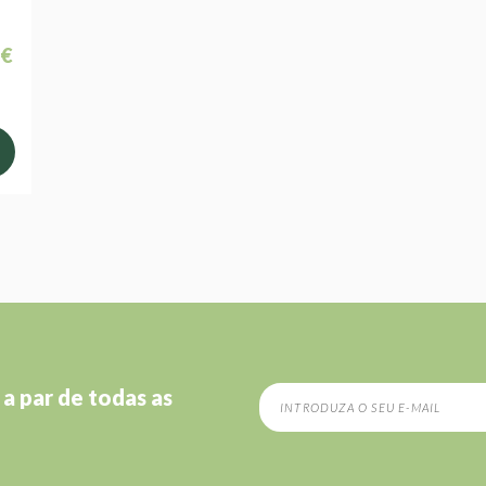
 €
 a par de todas as