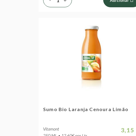
Adicionar
Sumo Bio Laranja Cenoura Limão
Vitamont
3,15
250 ML • 12.60€ por Ltr.