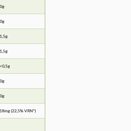
0g
0g
1,5g
1,5g
<0,5g
0g
0g
18mg (22,5% VRN*)