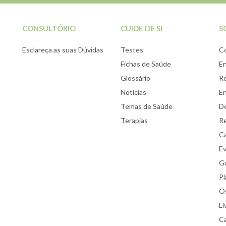
CONSULTÓRIO
CUIDE DE SI
S
Esclareça as suas Dúvidas
Testes
C
Fichas de Saúde
E
Glossário
Re
Notícias
E
Temas de Saúde
De
Terapias
Re
Ca
E
Gu
Pl
Os
Li
Ca