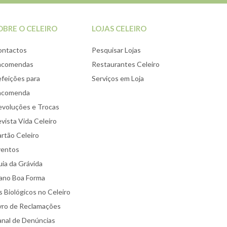
OBRE O CELEIRO
LOJAS CELEIRO
ontactos
Pesquisar Lojas
ncomendas
Restaurantes Celeiro
feições para
Serviços em Loja
ncomenda
voluções e Trocas
vista Vida Celeiro
rtão Celeiro
ventos
ia da Grávida
ano Boa Forma
 Biológicos no Celeiro
vro de Reclamações
nal de Denúncias