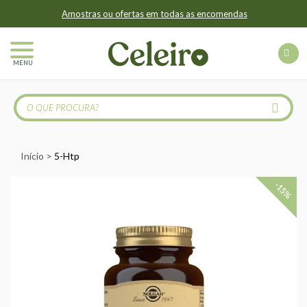
Amostras ou ofertas em todas as encomendas
MENU
Início
5-Htp
-15%