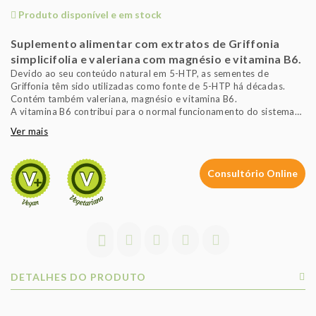
Produto disponível e em stock
Suplemento alimentar com extratos de Griffonia
simplicifolia e valeriana com magnésio e vitamina B6.
Devido ao seu conteúdo natural em 5-HTP, as sementes de
Griffonia têm sido utilizadas como fonte de 5-HTP há décadas.
Contém também valeriana, magnésio e vitamina B6.
A vitamina B6 contribui para o normal funcionamento do sistema
nervoso.
Ver mais
1 cápsula tomada de acordo com o modo de tomar descrito
contribui com a dose diária significativa de vitamina B6 para se
obter o efeito benéfico descrito.
Consultório Online
É importante seguir um regime alimentar variado e equilibrado e
um estilo de vida saudável.
Sem açúcares
DETALHES DO PRODUTO