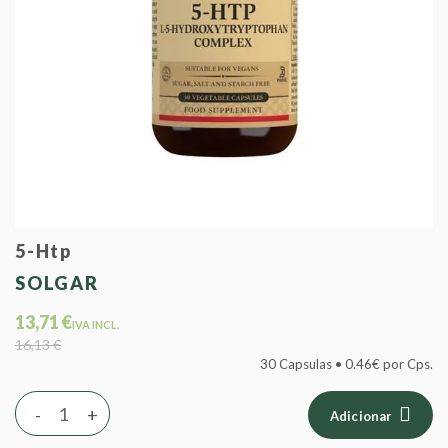
5-Htp
SOLGAR
13,71 €
IVA INCL.
16,13 €
30 Capsulas • 0.46€ por Cps.
-
+
Adicionar