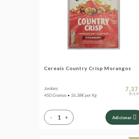
Cereais Country Crisp Morangos
Jordans
7,37
8,19
450 Gramas • 16.38€ por Kg
-
+
Adicionar