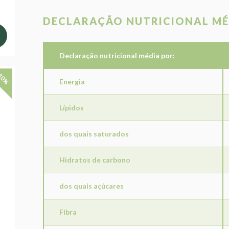
DECLARAÇÃO NUTRICIONAL MÉ
Declaração nutricional média por:
10%
Energia
Lípidos
dos quais saturados
Hidratos de carbono
dos quais açúcares
Fibra