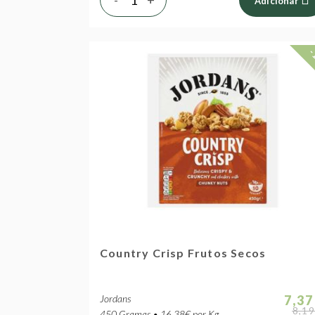
Adicionar
-
Country Crisp Frutos Secos
Jordans
7,37
8,19
450 Gramas • 16.38€ por Kg