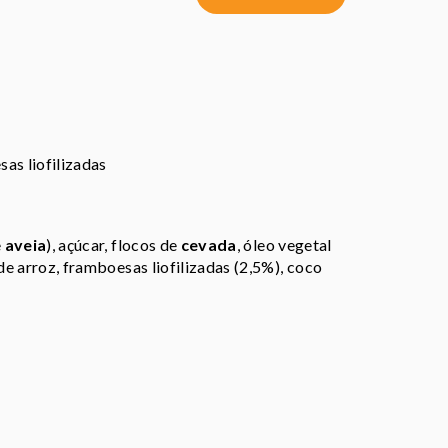
as liofilizadas
e
aveia
), açúcar, flocos de
cevada
, óleo vegetal
 de arroz, framboesas liofilizadas (2,5%), coco