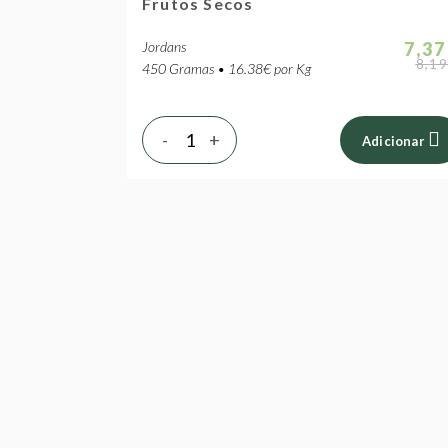
Frutos Secos
Jordans
7,37
8,19
450 Gramas • 16.38€ por Kg
-
+
Adicionar