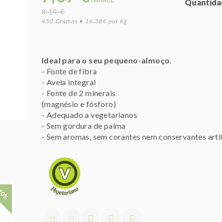
IVA INCL.
Quantida
8,19 €
450 Gramas • 16.38€ por Kg
Ideal para o seu pequeno-almoço.
- Fonte de fibra
- Aveia integral
- Fonte de 2 minerais
(magnésio e fósforo)
- Adequado a vegetarianos
- Sem gordura de palma
- Sem aromas, sem corantes nem conservantes artif
10%