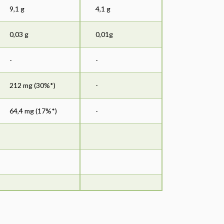
9,1 g
4,1 g
0,03 g
0,01g
-
-
212 mg (30%*)
-
64,4 mg (17%*)
-