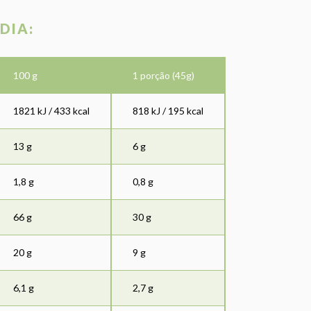
DIA:
100 g
1 porção (45g)
1821 kJ / 433 kcal
818 kJ / 195 kcal
13 g
6 g
1,8 g
0,8 g
66 g
30 g
20 g
9 g
6,1 g
2,7 g