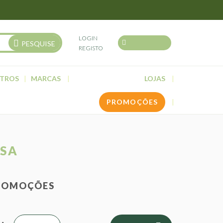
LOGIN
PESQUISE
REGISTO
TROS
MARCAS
LOJAS
PROMOÇÕES
ESA
ROMOÇÕES