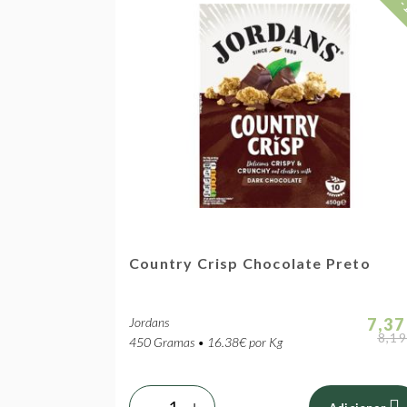
-
Country Crisp Chocolate Preto
Jordans
7,37
8,19
450 Gramas • 16.38€ por Kg
-
+