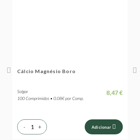
Cálcio Magnésio Boro
U
Solgar
S
 €
8,47 €
100 Comprimidos • 0.08€ por Comp.
1
-
+
Adicionar