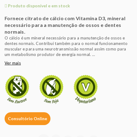
Produto disponível e em stock
Fornece citrato de cálcio com Vitamina D3, mineral
necessário para a manutenção de ossos e dentes
normais.
O cálcio é um mineral necessário para a manutenção de ossos e
dentes normais. Contribui também para o normal funcionamento
muscular e para uma neurotransmissão normal assim como para
um metabolismo produtor de energia normal.
A vitamina D contribui para a normal absorção/utilização do cálcio.
Ver mais
4 comprimidos tomados de acordo com o modo de tomar descrito
contribuem com a dose diária significativa de cálcio e vitamina D
para se obterem os efeitos benéficos descritos.
É importante seguir um regime alimentar variado e equilibrado e
um estilo de vida saudável.
Consultório Online