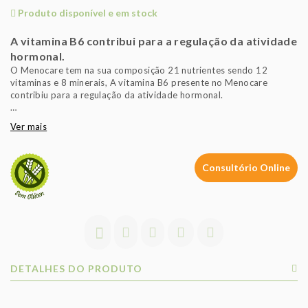
Produto disponível e em stock
A vitamina B6 contribui para a regulação da atividade
hormonal.
O Menocare tem na sua composição 21 nutrientes sendo 12
vitaminas e 8 minerais, A vitamina B6 presente no Menocare
contribiu para a regulação da atividade hormonal.
As principais substâncias antioxidantes naturais do Menocare
Ver mais
Isoflavonas de Soja
Outros antioxidantes presentes no papel do Menocare:
Consultório Online
Vitaminas C, E, A, Zinco e Selénio
O Selénio e a Vitamina E
A Vitamina D,
Magnésio
Vitaminas B6, B12 e Ácido Fólico (Vit. B9
DETALHES DO PRODUTO