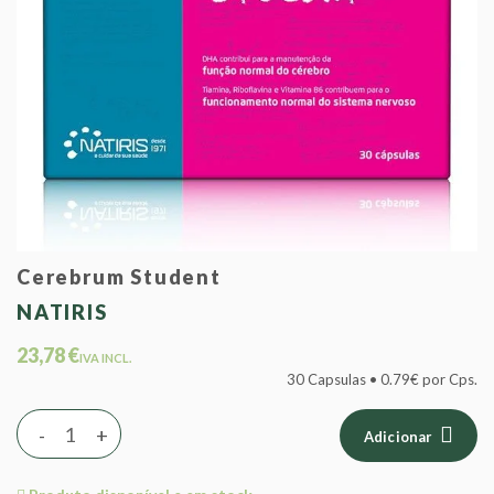
Cerebrum Student
NATIRIS
23,78 €
IVA INCL.
30 Capsulas • 0.79€ por Cps.
-
+
Adicionar