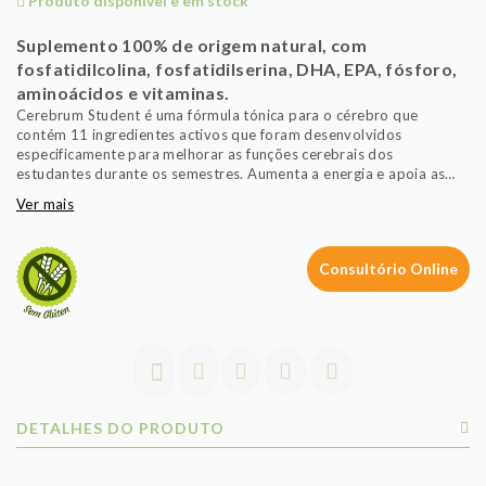
Produto disponível e em stock
Suplemento 100% de origem natural, com
fosfatidilcolina, fosfatidilserina, DHA, EPA, fósforo,
aminoácidos e vitaminas.
Cerebrum Student é uma fórmula tónica para o cérebro que
contém 11 ingredientes activos que foram desenvolvidos
especificamente para melhorar as funções cerebrais dos
estudantes durante os semestres. Aumenta a energia e apoia as
funções cerebrais e a memória, bem como o sistema nervoso.
Ver mais
Função Cerebral Normal
O DHA contribui para a manutenção de uma função cerebral
normal.
Consultório Online
Memória, Aprendizagem e Cognição
Cerebrum Student contém fosfolípidos naturais, como a
fosfatidilserina que contribui para aumentar a libertação de
neurotransmissores que ajudam a manter a memória, a
aprendizagem e a cognição.
Sistema Nervoso
DETALHES DO PRODUTO
A tiamina (vitamina B1), a riboflavina (vitamina B2) e a vitamina B6
contribuem para o funcionamento normal do sistema nervoso.