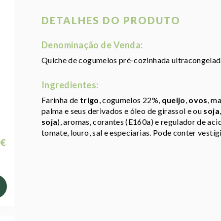
DETALHES DO PRODUTO
Denominação de Venda:
Quiche de cogumelos pré-cozinhada ultracongela
Ingredientes:
Farinha de
trigo
, cogumelos 22%,
queijo
,
ovos
, m
palma e seus derivados e óleo de girassol e ou
soja
soja
), aromas, corantes (E160a) e regulador de aci
tomate, louro, sal e especiarias. Pode conter vestí
 €