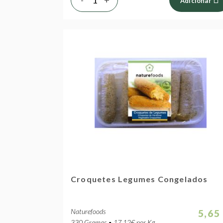
Adicionar
Croquetes Legumes Congelados
Naturefoods
5,65
330 Gramas • 17.12€ por Kg