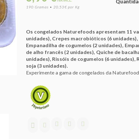
IVA INCL.
Quantida
190 Gramas • 20.53€ por Kg
Os congelados Naturefoods apresentam 11 va
unidades), Crepes macrobióticos (6 unidades),
Empanadilha de cogumelos (2 unidades), Empan
de alho francês (2 unidades), Quiche de bacalh
unidades), Rissóis de cogumelos (6 unidades), R
soja (3 unidades).
Experimente a gama de congelados da Naturefoods..