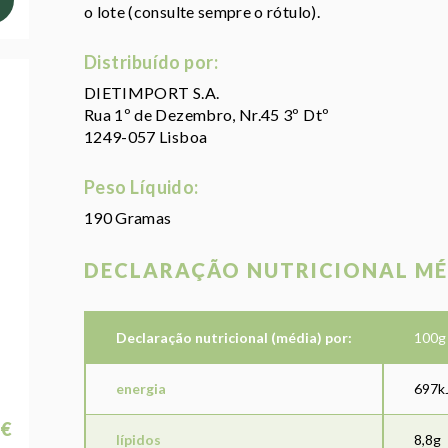
o lote (consulte sempre o rótulo).
Distribuído por:
DIETIMPORT S.A.
Rua 1º de Dezembro, Nr.45 3º Dtº
1249-057 Lisboa
Peso Líquido:
190 Gramas
DECLARAÇÃO NUTRICIONAL MÉ
Declaração nutricional (média) por:
100g
energia
697k
 €
lípidos
8,8g