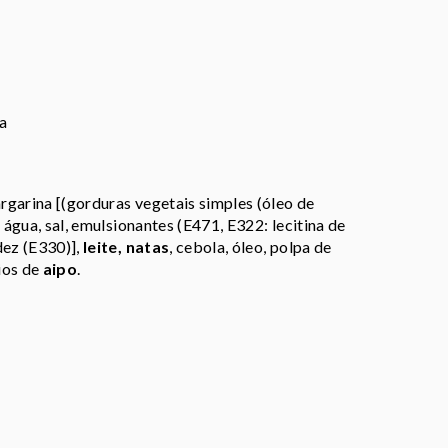
da
argarina [(gorduras vegetais simples (óleo de
, água, sal, emulsionantes (E471, E322: lecitina de
dez (E330)],
leite, natas
, cebola, óleo, polpa de
gios de
aipo
.