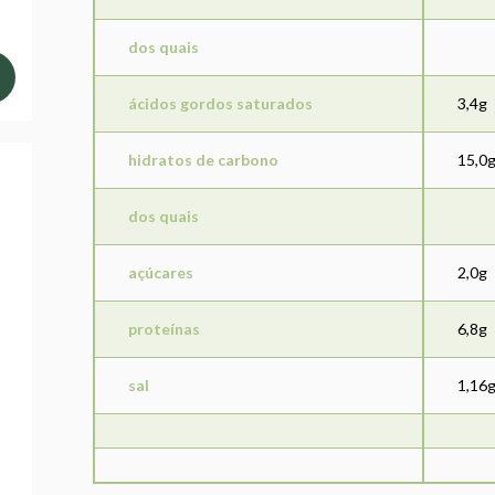
dos quais
ácidos gordos saturados
3,4g
hidratos de carbono
15,0
dos quais
açúcares
2,0g
proteínas
6,8g
sal
1,16