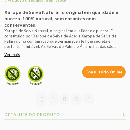
Produto disponível e em stock
Xarope de Seiva Natural, o original em qualidade e
pureza. 100% natural, sem corantes nem
conservantes.
Xarope de Seiva Natural, o original em qualidade e pureza. É
constituido por Xarope de Seiva de Ácer e Xarope de Seiva de
Palma numa combinação que permanece até hoje secreta e
portanto inimitável. As Seivas de Palma e Ácer utilizadas são
seivas muito ricas em minerais e apresentam composições
Ver mais
complementares entre si. A utilização do Xarope de Seiva Natural
difundiu-se e popularizou-se associada ao sumo de limão e à
pimenta de caiena. 100% natural, sem corantes nem conservantes.
Consultório Online
DETALHES DO PRODUTO