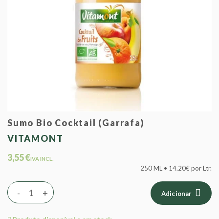
Sumo Bio Cocktail (Garrafa)
VITAMONT
3,55 €
IVA INCL.
250 ML • 14.20€ por Ltr.
-
+
Adicionar