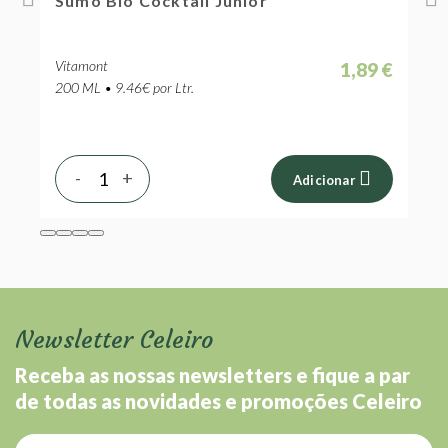
Sumo Bio Cocktail Júnior
S
Vitamont
V
 €
1,89 €
200 ML • 9.46€ por Ltr.
2
-
+
Adicionar
Newsletter Celeiro
Receba as nossas newsletters e fique a par
de todas as novidades e promoções Celeiro