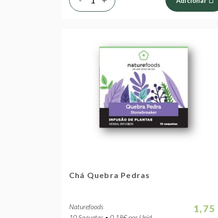
Adicionar
Chá Quebra Pedras
Naturefoods
1,75
10 Saquetas • 0.18€ por Unid.