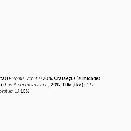
ta) (
Phlomis lychntis)
20%, Crataegus (sumidades
) (
Passiflora incarnata L.)
20%, Tília (flor) (
Tilia
oratum L.)
10%.