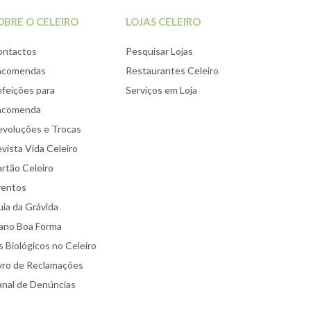
OBRE O CELEIRO
LOJAS CELEIRO
ontactos
Pesquisar Lojas
ncomendas
Restaurantes Celeiro
feições para
Serviços em Loja
ncomenda
voluções e Trocas
vista Vida Celeiro
rtão Celeiro
ventos
ia da Grávida
ano Boa Forma
 Biológicos no Celeiro
vro de Reclamações
nal de Denúncias