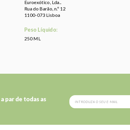
Euroexótico, Lda..
Rua do Barão, n.º 12
1100-073 Lisboa
Peso Líquido:
250 ML
 a par de todas as