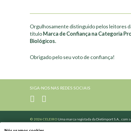
Orgulhosamente distinguido pelos leitores d
título
Marca de Confiança na Categoria Pr
Biológicos.
Obrigado pelo seu voto de confiança!
SIGA-NOS NAS REDES SOCIAIS
© 2026 CELEIRO
Uma marca registada da Dietimport S.A., com se
502365110 de Pessoa coletiva e de matrícula na Conservatória d
Poderá contactar-nos através do nosso
formulário
.
Nós usamos cookies