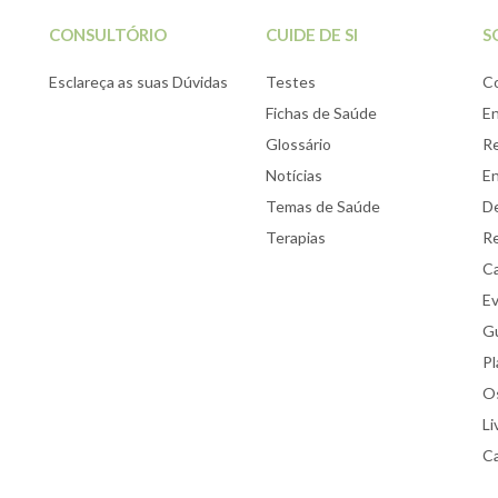
CONSULTÓRIO
CUIDE DE SI
S
Esclareça as suas Dúvidas
Testes
C
Fichas de Saúde
E
Glossário
Re
Notícias
E
Temas de Saúde
De
Terapias
Re
Ca
E
Gu
Pl
Os
Li
Ca