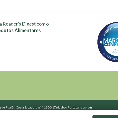
a Reader's Digest com o
odutos Alimentares
de Rua Dr. Costa Sacadura nº 4 1800-176 Lisboa Portugal, com o nº
o Registo Comercial de Lisboa.