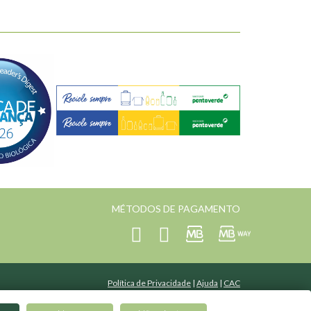
MÉTODOS DE PAGAMENTO
Política de Privacidade
|
Ajuda
|
CAC
Desenvolvido por
curiosidade.pt
| Mantido por
Toogas