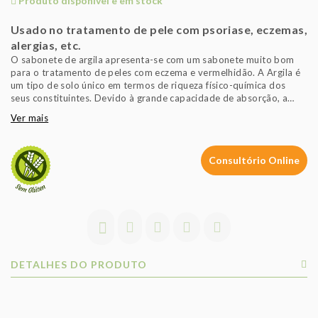
Produto disponível e em stock
Usado no tratamento de pele com psoriase, eczemas,
alergias, etc.
O sabonete de argila apresenta-se com um sabonete muito bom
para o tratamento de peles com eczema e vermelhidão. A Argila é
um tipo de solo único em termos de riqueza físico-química dos
seus constituintes. Devido à grande capacidade de absorção, a
argila é altamente desintoxicante, pois retira do corpo as toxinas.
Ver mais
A argila promove um verdadeiro reequilíbrio físico e tem uma
importância incontestável na preservação da saúde e beleza da sua
pele. A argila limpa profundamente os poros, nutre as células,
Consultório Online
aumenta a permeabilidade da pele, permitindo que respire melhor,
deixando-a mais macia e clara. Actualmente, a argila tem sido
utilizado com sucesso em dermatologia no tratamento da
sintomatologia do acne, psoríase, pé-de-atleta, micoses, eczemas
e outras dermatites.
DETALHES DO PRODUTO