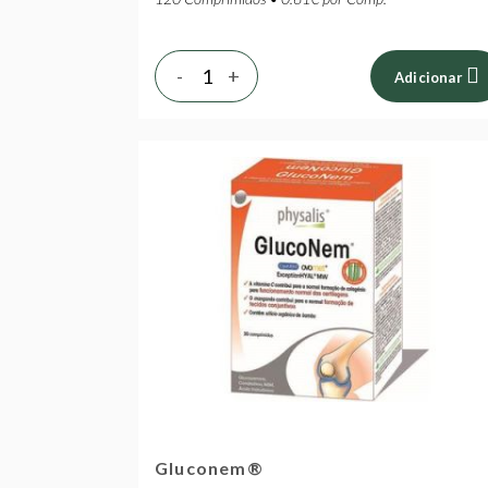
-
+
Adicionar
Gluconem®