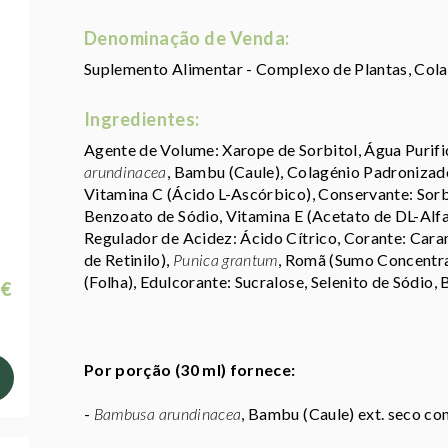
Denominação de Venda:
Suplemento Alimentar - Complexo de Plantas, Cola
Ingredientes:
Agente de Volume: Xarope de Sorbitol, Água Purif
arundinacea
, Bambu (Caule), Colagénio Padronizad
Vitamina C (Ácido L-Ascórbico), Conservante: Sorb
Benzoato de Sódio, Vitamina E (Acetato de DL-Alfa
Regulador de Acidez: Ácido Cítrico, Corante: Cara
de Retinilo),
Punica grantum
, Romã (Sumo Concentr
(Folha), Edulcorante: Sucralose, Selenito de Sódio, 
 €
Por porção (30 ml) fornece:
-
Bambusa arundinacea
, Bambu (Caule) ext. seco co