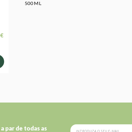
500 ML
 €
 a par de todas as