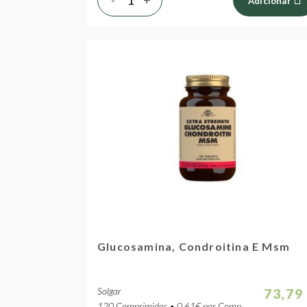
Adicionar
Glucosamina, Condroitina E Msm
Solgar
73,79
120 Comprimidos • 0.61€ por Comp.