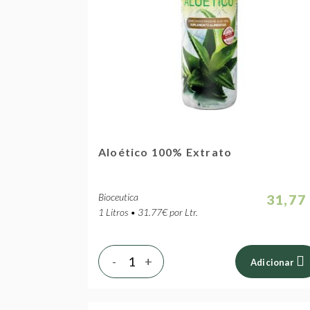
Aloético 100% Extrato
Bioceutica
31,77
1 Litros • 31.77€ por Ltr.
-
+
Adicionar