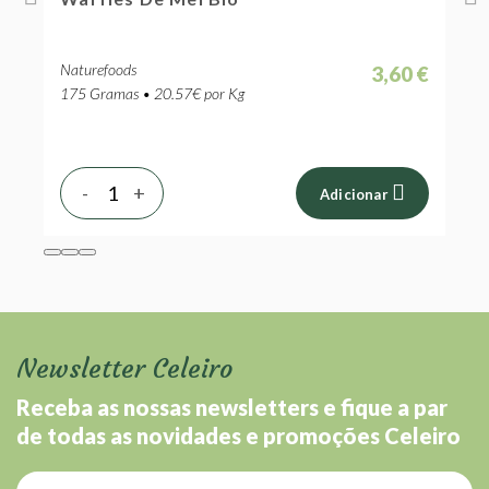
Naturefoods
N
 €
3,60 €
175 Gramas • 20.57€ por Kg
1
-
+
Adicionar
Newsletter Celeiro
Receba as nossas newsletters e fique a par
de todas as novidades e promoções Celeiro