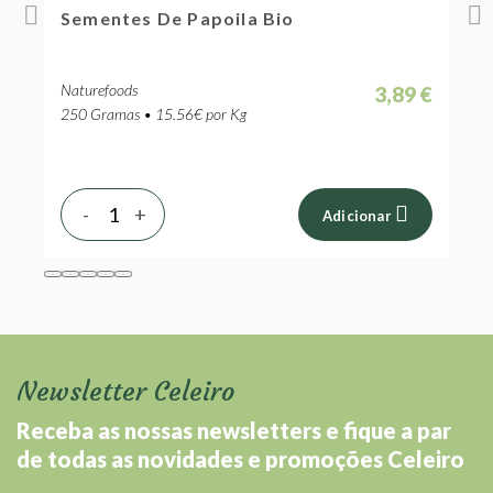
o
Sementes De Papoila Bio
S
Naturefoods
N
 €
3,89 €
250 Gramas • 15.56€ por Kg
2
-
+
Adicionar
Newsletter Celeiro
Receba as nossas newsletters e fique a par
de todas as novidades e promoções Celeiro