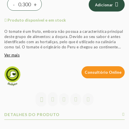
-
+
Adicionar
Produto disponível e em stock
O tomate é um fruto, embora não possua a característica principal
deste grupo de alimentos: a doçura. Devido ao seu sabor é antes
identificado com as hortaliças, pelo que é utilizado na culinária
como tal. O tomate é originário do Peru e chegou ao continente
europeu por volta do século XVI. O tomate contém licopeno, um
Ver mais
antioxidante que tem sido objecto de inúmeros e importantes
estudos nas últimas décadas
Consultório Online
O tomate contém um baixo valor energético (19kcal/100g). É
maioritariamente constiuída por água (93%), fonte de vitamina C e
apresenta um alto teor em vitamina C.
Fonte: Portfir, 2019
Os frutos e legumes comercializados nas lojas Celeiro são apenas
biológicos.
Exigimos certificados a todos os fornecedores e realizamos
DETALHES DO PRODUTO
análises por entidades independentes. Trabalhamos com parceiros
sobretudo portugueses numa relação de proximidade e confiança