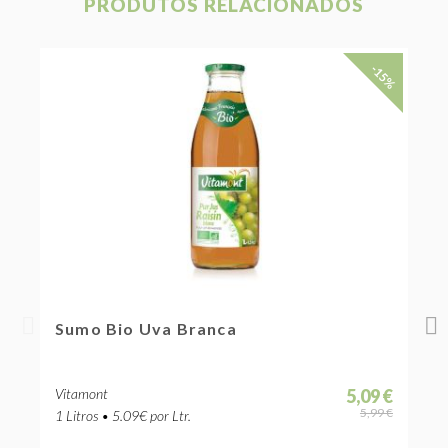
PRODUTOS RELACIONADOS
-15%
Sumo Bio Uva Branca
Sumo B
Vitamont
5,09 €
Vitamont
5,99 €
1 Litros • 5.09€ por Ltr.
200 ML • 11