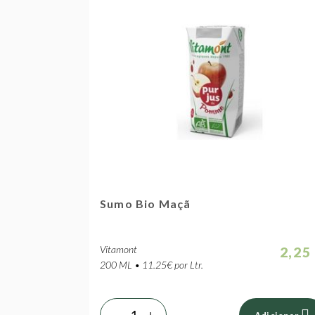
Sumo Bio Maçã
Vitamont
2,25
200 ML • 11.25€ por Ltr.
-
+