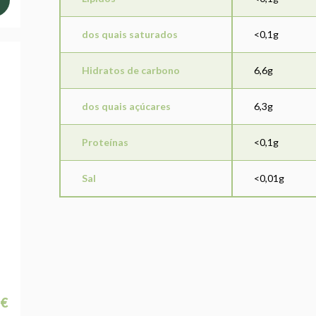
dos quais saturados
<0,1g
Hidratos de carbono
6,6g
dos quais açúcares
6,3g
Proteínas
<0,1g
Sal
<0,01g
 €