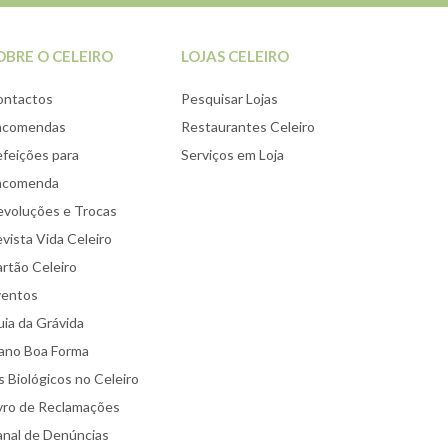
OBRE O CELEIRO
LOJAS CELEIRO
ontactos
Pesquisar Lojas
ncomendas
Restaurantes Celeiro
feições para
Serviços em Loja
ncomenda
voluções e Trocas
vista Vida Celeiro
rtão Celeiro
ventos
ia da Grávida
ano Boa Forma
 Biológicos no Celeiro
vro de Reclamações
nal de Denúncias