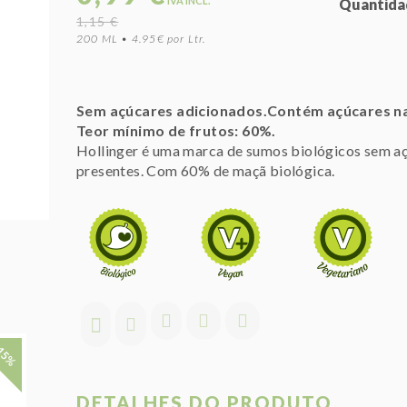
IVA INCL.
Quantida
1,15 €
200 ML • 4.95€ por Ltr.
Sem açúcares adicionados.Contém açúcares n
Teor mínimo de frutos: 60%.
Hollinger é uma marca de sumos biológicos sem a
presentes. Com 60% de maçã biológica.
15%
DETALHES DO PRODUTO