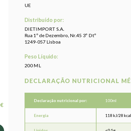
UE
Distribuído por:
DIETIMPORT S.A.
Rua 1º de Dezembro, Nr.45 3º Dtº
1249-057 Lisboa
Peso Líquido:
200 ML
DECLARAÇÃO NUTRICIONAL MÉ
Declaração nutricional por:
100ml
 €
Energia
118 kJ/28 kcal
Lípidos
<0,1g