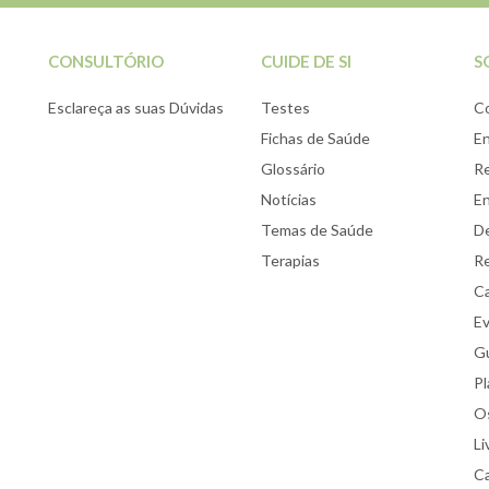
CONSULTÓRIO
CUIDE DE SI
S
Esclareça as suas Dúvidas
Testes
C
Fichas de Saúde
E
Glossário
Re
Notícias
E
Temas de Saúde
De
Terapias
Re
Ca
E
Gu
Pl
Os
Li
Ca