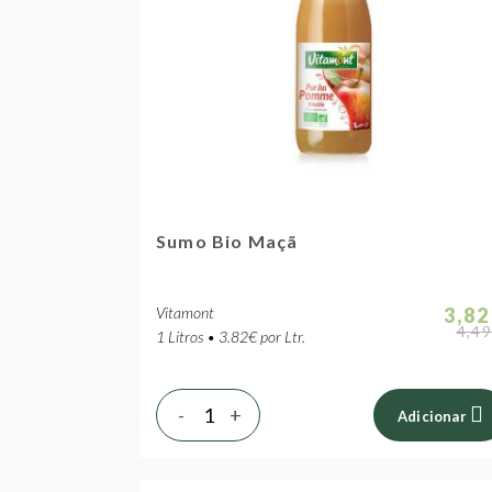
Sumo Bio Maçã
Vitamont
3,82
4,49
1 Litros • 3.82€ por Ltr.
-
+
Adicionar