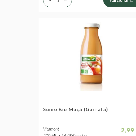
Adicionar
Sumo Bio Maçã (Garrafa)
Vitamont
2,99
200 ML • 14.95€ por Ltr.