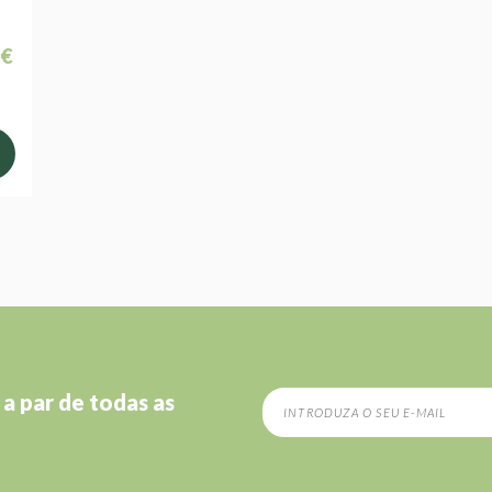
 €
 a par de todas as