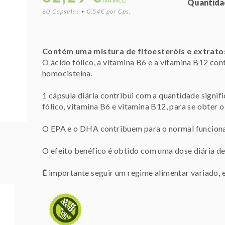
IVA INCL.
Quantida
60 Capsulas • 0.54€ por Cps.
Contém uma mistura de fitoesteróis e extratos
O ácido fólico, a vitamina B6 e a vitamina B12 c
homocisteína.
1 cápsula diária contribui com a quantidade signifi
fólico, vitamina B6 e vitamina B12, para se obter o
O EPA e o DHA contribuem para o normal funcion
O efeito benéfico é obtido com uma dose diária 
É importante seguir um regime alimentar variado, e