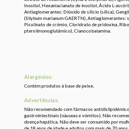
Inositol, Hexaniacianato de inositol, Ácido L-ascó
Antiaglomerantes: Dióxido de sílicio (sílica), Gengi
(Silybum marianum GAERTN), Antiaglomerantes: sa
Picolinato de crómio, Cloridrato de pridoxina, Ribo
pteroilmonoglutâmico), Cianocobalamina.
Alergénios:
Contém produtos à base de peixe.
Advertências:
Não recomendado com fármacos antidislipidémico
gastrointestinais (náuseas e vómitos). Não recome
doença hepática. Não deve ser consumido por mulh
de 18 anos de idade e adultos com mais de 70 ano