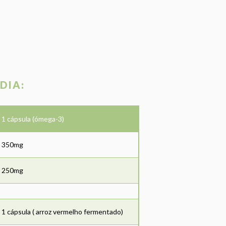
DIA:
1 cápsula (ómega-3)
350mg
250mg
1 cápsula ( arroz vermelho fermentado)