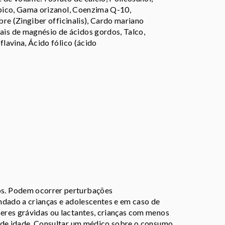
rbico, Gama orizanol, Coenzima Q-10,
bre (Zingiber officinalis), Cardo mariano
is de magnésio de ácidos gordos, Talco,
flavina, Ácido fólico (ácido
s. Podem ocorrer perturbações
ndado a crianças e adolescentes e em caso de
eres grávidas ou lactantes, crianças com menos
s de idade. Consultar um médico sobre o consumo