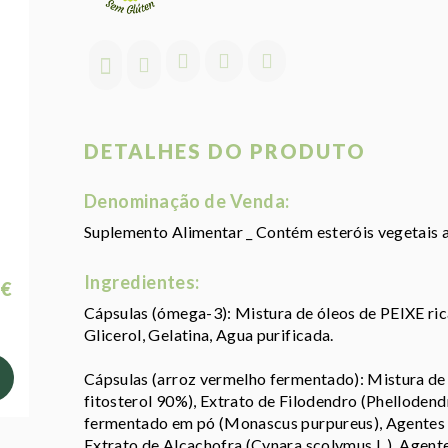
DETALHES DO PRODUTO
Denominação de Venda:
Suplemento Alimentar _ Contém esteróis vegetais 
Ingredientes:
 €
Cápsulas (ómega-3): Mistura de óleos de PEIXE ri
Glicerol, Gelatina, Agua purificada.
Cápsulas (arroz vermelho fermentado): Mistura de 
fitosterol 90%), Extrato de Filodendro (Phelloden
fermentado em pó (Monascus purpureus), Agentes d
Extrato de Alcachofra (Cynara scolymus L.), Agente