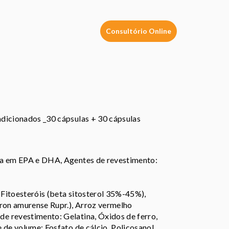
Consultório Online
adicionados _30 cápsulas + 30 cápsulas
ca em EPA e DHA, Agentes de revestimento:
Fitoesteróis (beta sitosterol 35%-45%),
dron amurense Rupr.), Arroz vermelho
e revestimento: Gelatina, Óxidos de ferro,
 de volume: Fosfato de cálcio, Policosanol,