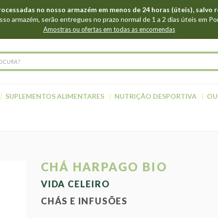
cessadas no nosso armazém em menos de 24 horas (úteis), salvo r
so armazém, serão entregues no prazo normal de 1 a 2 dias úteis em Po
Amostras ou ofertas em todas as encomendas
SUPLEMENTOS ALIMENTARES
NUTRIÇÃO DESPORTIVA
OU
CHÁ HARPAGO BIO
VIDA CELEIRO
CHÁS E INFUSÕES