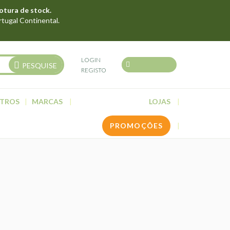
otura de stock.
rtugal Continental.
LOGIN
PESQUISE
REGISTO
TROS
MARCAS
LOJAS
PROMOÇÕES