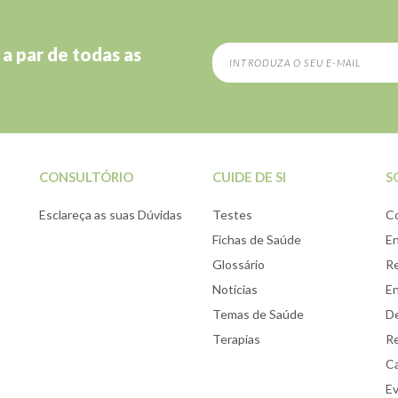
 a par de todas as
CONSULTÓRIO
CUIDE DE SI
S
Esclareça as suas Dúvidas
Testes
C
Fichas de Saúde
E
Glossário
Re
Notícias
E
Temas de Saúde
De
Terapias
Re
Ca
E