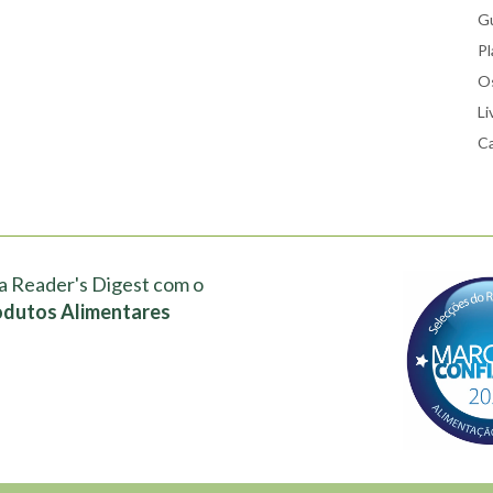
Gu
Pl
Os
Li
Ca
a Reader's Digest com o
odutos Alimentares